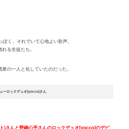
艶っぽく、それでいて心地よい歌声。
惚れる生徒たち。
聴衆の一人と化していたのだった。
ーロックデュオ[yocco]さん
キモット)さんと野崎心平さんのロックデュオ[yocco]のデビ