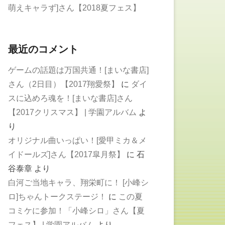
萌えキャラず]さん【2018夏フェス】
最近のコメント
ゲームの話題は万国共通！[まいな書店]
さん（2日目）【2017翔愛祭】
に
ダイ
スに込めろ魂を！[まいな書店]さん
【2017クリスマス】 | 学園アルバム
よ
り
オリジナル曲いっぱい！[愛甲ミカ＆メ
イドールズ]さん【2017皐月祭】
に
石
谷泰章
より
白河ご当地キャラ、翔栄町に！ [小峰シ
ロ]ちゃんトークステージ！
に
この夏
コミケに参加！「小峰シロ」さん【夏
フェス】 | 学園アルバム
より