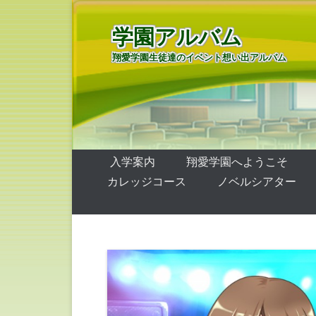
学園アルバム
翔愛学園生徒達のイベント想い出アルバム
第1メニュー
コンテンツへ移動
入学案内
翔愛学園へようこそ
カレッジコース
ノベルシアター