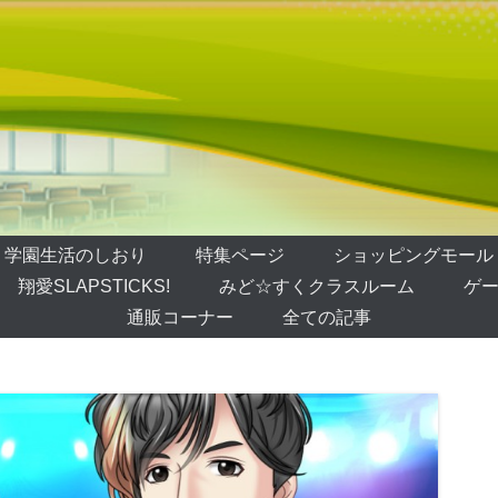
学園生活のしおり
特集ページ
ショッピングモール
翔愛SLAPSTICKS!
みど☆すくクラスルーム
ゲー
通販コーナー
全ての記事