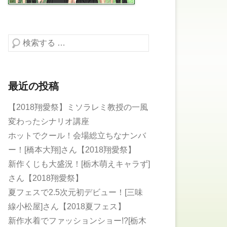
検索する
最近の投稿
【2018翔愛祭】ミソラレミ教授の一風
変わったシナリオ講座
ホットでクール！会場総立ちなナンバ
ー！[橋本大翔]さん【2018翔愛祭】
新作くじも大盛況！[栃木萌えキャラず]
さん【2018翔愛祭】
夏フェスで2.5次元初デビュー！[三味
線小松屋]さん【2018夏フェス】
新作水着でファッションショー!?[栃木