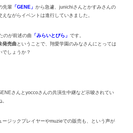
tの先輩
「GENE」
から急遽、junichiさんとかすみさんの
交えながらイベントは進行していきました。
ったのが前述の曲
「みらいとびら」
です。
未発売曲
ということで、翔愛学園のみなさんにとっては
いでしょうか？
NEさんとyoccoさんの共演生中継など示唆されてい
ね。
ージックプレイヤーやmuzieでの販売も、という声が