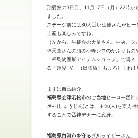
翔愛祭の3日目。11月17日（月）22
ました。
ステージ前には80人近い生徒さんがヒ
土産も楽しみですね。
（左から、生徒会の天童さん。中央、ダ
※天童さんの頭の小峰シロのかぶりもの
「福島物産展アイテムショップ」で購入
る「翔愛TV」（出張版）もよろしくね
まずは自己紹介。
福島県会津若松市のご当地ヒーロー
丞神
丞神(しょうじん)とは、主体(人)を支
することで丞神デナーに変身。
福島県白河市を守る
ダルライザーさん。