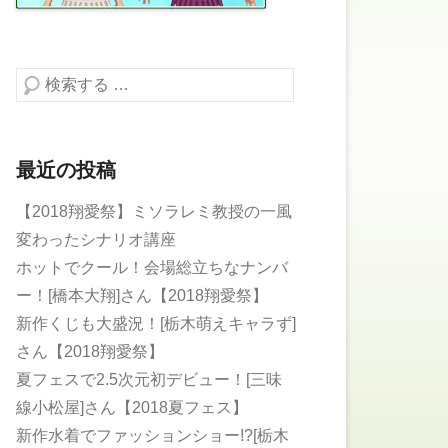
検索する
最近の投稿
【2018翔愛祭】ミソラレミ教授の一風
変わったシナリオ講座
ホットでクール！会場総立ちなナンバ
ー！[橋本大翔]さん【2018翔愛祭】
新作くじも大盛況！[栃木萌えキャラず]
さん【2018翔愛祭】
夏フェスで2.5次元初デビュー！[三味
線小松屋]さん【2018夏フェス】
新作水着でファッションショー!?[栃木