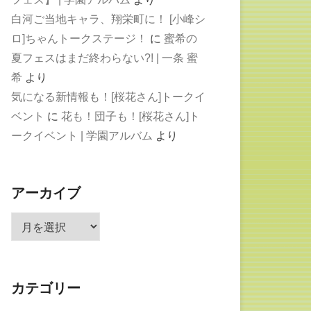
白河ご当地キャラ、翔栄町に！ [小峰シ
ロ]ちゃんトークステージ！
に
蜜希の
夏フェスはまだ終わらない?! | 一条 蜜
希
より
気になる新情報も！[桜花さん]トークイ
ベント
に
花も！団子も！[桜花さん]ト
ークイベント | 学園アルバム
より
アーカイブ
ア
ー
カ
イ
カテゴリー
ブ