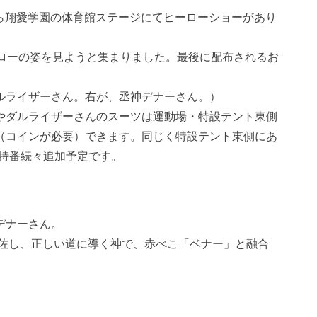
時から翔愛学園の体育館ステージにてヒーローショーがあり
ーローの姿を見ようと集まりました。最後に配布されるお
ルライザーさん。右が、丞神デナーさん。）
やダルライザーさんのスーツは運動場・特設テント東側
（コインが必要）できます。同じく特設テント東側にあ
！特番続々追加予定です。
デナーさん。
え補佐し、正しい道に導く神で、赤べこ「ベナー」と融合