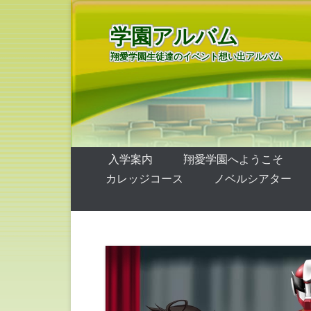
学園アルバム
翔愛学園生徒達のイベント想い出アルバム
第1メニュー
コンテンツへ移動
入学案内
翔愛学園へようこそ
カレッジコース
ノベルシアター