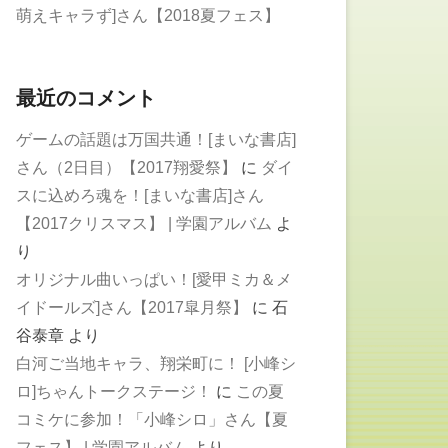
萌えキャラず]さん【2018夏フェス】
最近のコメント
ゲームの話題は万国共通！[まいな書店]
さん（2日目）【2017翔愛祭】
に
ダイ
スに込めろ魂を！[まいな書店]さん
【2017クリスマス】 | 学園アルバム
よ
り
オリジナル曲いっぱい！[愛甲ミカ＆メ
イドールズ]さん【2017皐月祭】
に
石
谷泰章
より
白河ご当地キャラ、翔栄町に！ [小峰シ
ロ]ちゃんトークステージ！
に
この夏
コミケに参加！「小峰シロ」さん【夏
フェス】 | 学園アルバム
より