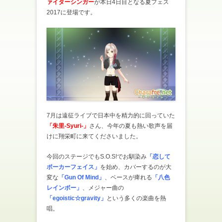
ァイターシンガー
が本日4日目となる夏フェス
2017に登場です。
7月は遠征ライブで日本中を精力的に回っていた
「朱里-Syuri-」
さん、今年の夏も熱い歌声を届
けに翔栄町に来てくださいました。
今回のステージでもS.O.S!でお馴染み
「恋して
ポーカーフェイス」
を始め、カバーするのが大
変な
「Gun Of Mind」
、ベースが痺れる
「八色
レインボー」
、メジャー曲の
「egoistic☆gravity」
という多くの楽曲を熱
唱。