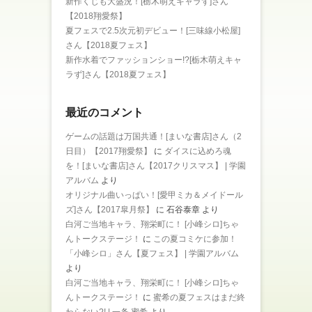
新作くじも大盛況！[栃木萌えキャラず]さん
【2018翔愛祭】
夏フェスで2.5次元初デビュー！[三味線小松屋]
さん【2018夏フェス】
新作水着でファッションショー!?[栃木萌えキャ
ラず]さん【2018夏フェス】
最近のコメント
ゲームの話題は万国共通！[まいな書店]さん（2
日目）【2017翔愛祭】
に
ダイスに込めろ魂
を！[まいな書店]さん【2017クリスマス】 | 学園
アルバム
より
オリジナル曲いっぱい！[愛甲ミカ＆メイドール
ズ]さん【2017皐月祭】
に
石谷泰章
より
白河ご当地キャラ、翔栄町に！ [小峰シロ]ちゃ
んトークステージ！
に
この夏コミケに参加！
「小峰シロ」さん【夏フェス】 | 学園アルバム
より
白河ご当地キャラ、翔栄町に！ [小峰シロ]ちゃ
んトークステージ！
に
蜜希の夏フェスはまだ終
わらない?! | 一条 蜜希
より