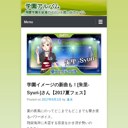
学園アルバム
翔愛学園生徒達のイベント想い出アルバム
第1メニュー
コンテンツへ移動
Menu
学園イメージの新曲も！[朱里-
Syuri-]さん【2017夏フェス】
Posted on
2017年8月1日
by
速水
夏の夜風にのってどこまでもどこまでも響き渡
るパワーボイス。
翔栄海岸に木霊する音楽をかき消す勢いの