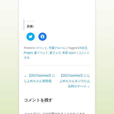
共有:
ク
F
リ
a
ッ
c
ク
e
し
b
Posted in
イベント
,
学園アルバム
|
Tagged
2.5次元
て
o
Project
,
夏イベント
,
夏フェス
,
朱里-syuri-
|
コメント
T
o
w
k
する
i
で
t
共
t
有
e
す
r
る
で
に
投稿ナビゲーション
←
【2017summer】に
【2017summer】にじ
共
は
じよめちゃん初登場
よめちゃん＆ジスたん
有
ク
(
リ
合同ステージ
→
新
ッ
し
ク
い
し
ウ
て
ィ
く
コメントを残す
ン
だ
ド
さ
ウ
い
で
(
メールアドレスが公開されることはありませ