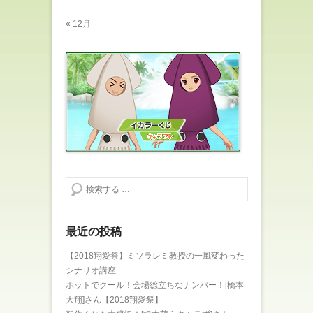
« 12月
検索する
最近の投稿
【2018翔愛祭】ミソラレミ教授の一風変わった
シナリオ講座
ホットでクール！会場総立ちなナンバー！[橋本
大翔]さん【2018翔愛祭】