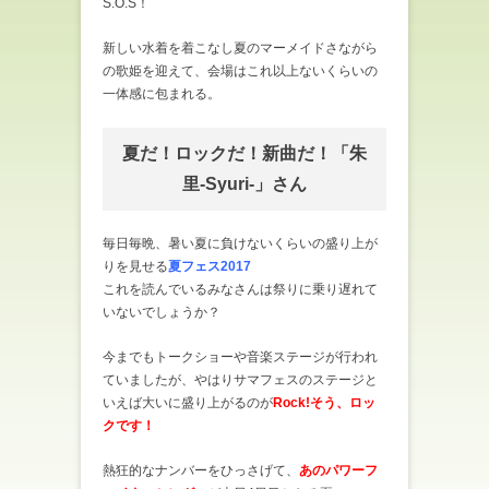
S.O.S！
新しい水着を着こなし夏のマーメイドさながら
の歌姫を迎えて、会場はこれ以上ないくらいの
一体感に包まれる。
夏だ！ロックだ！新曲だ！「朱
里-Syuri-」さん
毎日毎晩、暑い夏に負けないくらいの盛り上が
りを見せる
夏フェス2017
これを読んでいるみなさんは祭りに乗り遅れて
いないでしょうか？
今までもトークショーや音楽ステージが行われ
ていましたが、やはりサマフェスのステージと
いえば大いに盛り上がるのが
Rock!そう、ロッ
クです！
熱狂的なナンバーをひっさげて、
あのパワーフ