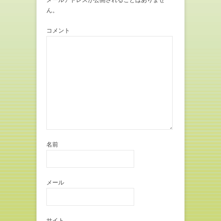
開
新
き
し
ん。
ま
い
す
ウ
)
ィ
コメント
ン
ド
ウ
で
開
き
ま
す
)
名前
メール
サイト