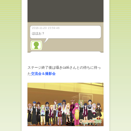
ステージ終了後は囁きcaféさんとの待ちに待っ
た
交流会＆撮影会