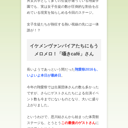
男女共学として多くの生徒が通っている翔愛学
園でも、実は女子生徒の数が圧倒的な割合を占
めている現実を知らしめる今回のステージ。
女子生徒たちが熱狂する熱い視線の先には一体
誰が！？
イケメンヴァンパイアたちにもう
メロメロ！「囁きcafé」さん
長いようであっという間だった
翔愛祭2016も、
いよいよ本日が最終日
。
今年の翔愛祭では出展団体さんの数も多かった
ですが、さらにゲストさんたちによる出演イベ
ント数も今までにないものとなり、大いに盛り
上がりました。
というわけで、思川結さんから始まった体育館
ステージも、とうとう
この最後のゲストさん
に