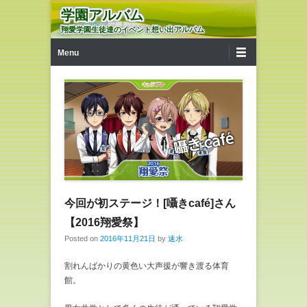
学園アルバム
翔愛学園生徒達のイベント想い出アルバム
第1メニュー
コンテンツへ移動
Menu
今回が初ステージ！[囁きcafé]さん
【2016翔愛祭】
Posted on
2016年11月21日
by
速水
割れんばかりの黄色い大声援が響き渡る体育
館。