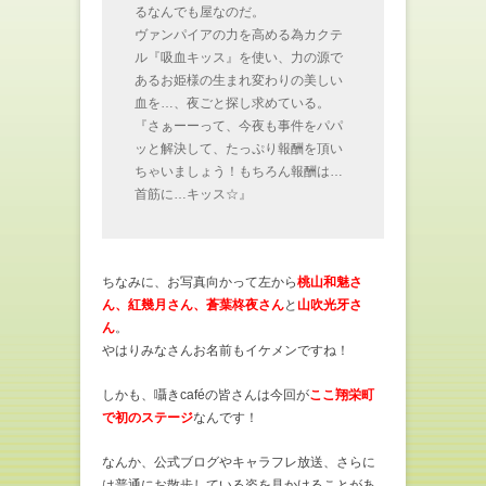
るなんでも屋なのだ。
ヴァンパイアの力を高める為カクテ
ル『吸血キッス』を使い、力の源で
あるお姫様の生まれ変わりの美しい
血を…、夜ごと探し求めている。
『さぁーーって、今夜も事件をパパ
ッと解決して、たっぷり報酬を頂い
ちゃいましょう！もちろん報酬は…
首筋に…キッス☆』
ちなみに、お写真向かって左から
桃山和魅さ
ん、紅幾月さん、蒼葉柊夜さん
と
山吹光牙さ
ん
。
やはりみなさんお名前もイケメンですね！
しかも、囁きcaféの皆さんは今回が
ここ翔栄町
で初のステージ
なんです！
なんか、公式ブログやキャラフレ放送、さらに
は普通にお散歩している姿を見かけることがあ