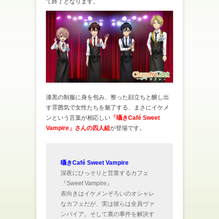
て終了となります。
漆黒の制服に身を包み、整った顔立ちと醸し出
す雰囲気で女性たちを魅了する、まさにイケメ
ンという言葉が相応しい
「囁きCafé Sweet
Vampire」さんの四人組
が登場です。
囁きCafé Sweet Vampire
深夜にひっそりと営業するカフェ
『Sweet Vampire』
表向きはイケメンぞろいのオシャレ
なカフェだが、実は彼らは全員ヴァ
ンパイア。そして裏の事件を解決す