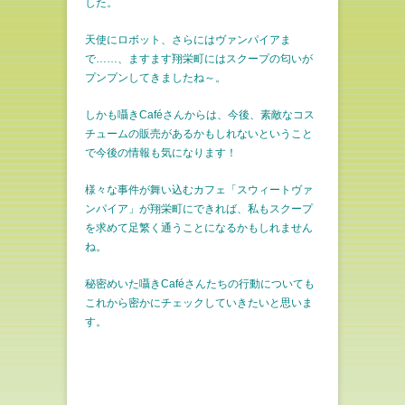
した。
天使にロボット、さらにはヴァンパイアま
で……、ますます翔栄町にはスクープの匂いが
プンプンしてきましたね～。
しかも囁きCaféさんからは、今後、素敵なコス
チュームの販売があるかもしれないということ
で今後の情報も気になります！
様々な事件が舞い込むカフェ「スウィートヴァ
ンパイア」が翔栄町にできれば、私もスクープ
を求めて足繁く通うことになるかもしれません
ね。
秘密めいた囁きCaféさんたちの行動についても
これから密かにチェックしていきたいと思いま
す。