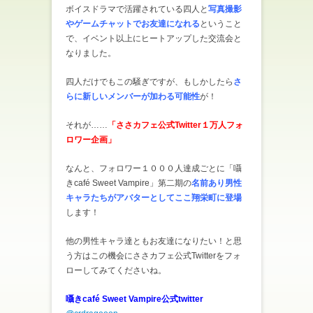
ボイスドラマで活躍されている四人と
写真撮影
やゲームチャットでお友達になれる
ということ
で、イベント以上にヒートアップした交流会と
なりました。
四人だけでもこの騒ぎですが、もしかしたら
さ
らに新しいメンバーが加わる可能性
が！
それが……
「ささカフェ公式Twitter１万人フォ
ロワー企画」
なんと、フォロワー１０００人達成ごとに「囁
きcafé Sweet Vampire」第二期の
名前あり男性
キャラたちがアバターとしてここ翔栄町に登場
します！
他の男性キャラ達ともお友達になりたい！と思
う方はこの機会にささカフェ公式Twitterをフォ
ローしてみてくださいね。
囁きcafé Sweet Vampire公式twitter