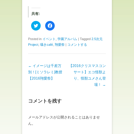
共有:
ク
F
リ
a
ッ
c
ク
e
し
b
Posted in
イベント
,
学園アルバム
|
Tagged
2.5次元
て
o
Project
,
囁きcafé
,
翔愛祭
|
コメントする
T
o
w
k
i
で
t
共
t
有
e
す
投稿ナビゲーション
←
イメージは千差万
【2016クリスマスコン
r
る
で
に
別！[ミソラレミ]教授
サート】エコ怪獣よ
共
は
有
ク
【2016翔愛祭】
り、怪獣ユメさん登
(
リ
場！
→
新
ッ
し
ク
い
し
ウ
て
ィ
く
コメントを残す
ン
だ
ド
さ
ウ
い
で
(
メールアドレスが公開されることはありませ
開
新
き
し
ん。
ま
い
す
ウ
)
ィ