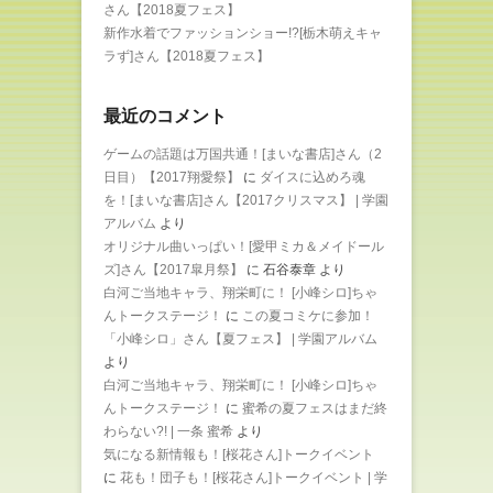
さん【2018夏フェス】
新作水着でファッションショー!?[栃木萌えキャ
ラず]さん【2018夏フェス】
最近のコメント
ゲームの話題は万国共通！[まいな書店]さん（2
日目）【2017翔愛祭】
に
ダイスに込めろ魂
を！[まいな書店]さん【2017クリスマス】 | 学園
アルバム
より
オリジナル曲いっぱい！[愛甲ミカ＆メイドール
ズ]さん【2017皐月祭】
に
石谷泰章
より
白河ご当地キャラ、翔栄町に！ [小峰シロ]ちゃ
んトークステージ！
に
この夏コミケに参加！
「小峰シロ」さん【夏フェス】 | 学園アルバム
より
白河ご当地キャラ、翔栄町に！ [小峰シロ]ちゃ
んトークステージ！
に
蜜希の夏フェスはまだ終
わらない?! | 一条 蜜希
より
気になる新情報も！[桜花さん]トークイベント
に
花も！団子も！[桜花さん]トークイベント | 学