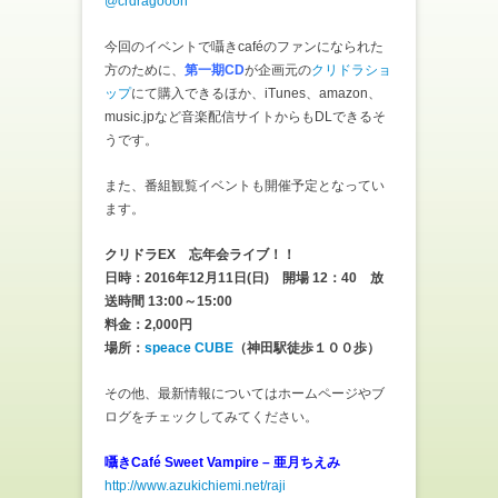
@crdragooon
今回のイベントで囁きcaféのファンになられた
方のために、
第一期CD
が企画元の
クリドラショ
ップ
にて購入できるほか、iTunes、amazon、
music.jpなど音楽配信サイトからもDLできるそ
うです。
また、番組観覧イベントも開催予定となってい
ます。
クリドラEX 忘年会ライブ！！
日時：2016年12月11日(日) 開場 12：40 放
送時間 13:00～15:00
料金：2,000円
場所：
speace CUBE
（神田駅徒歩１００歩）
その他、最新情報についてはホームページやブ
ログをチェックしてみてください。
囁きCafé Sweet Vampire – 亜月ちえみ
http://www.azukichiemi.net/raji