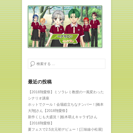
検索する
最近の投稿
【2018翔愛祭】ミソラレミ教授の一風変わった
シナリオ講座
ホットでクール！会場総立ちなナンバー！[橋本
大翔]さん【2018翔愛祭】
新作くじも大盛況！[栃木萌えキャラず]さん
【2018翔愛祭】
夏フェスで2.5次元初デビュー！[三味線小松屋]