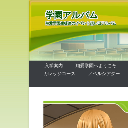
学園アルバム
翔愛学園生徒達のイベント想い出アルバム
第1メニュー
コンテンツへ移動
入学案内
翔愛学園へようこそ
カレッジコース
ノベルシアター