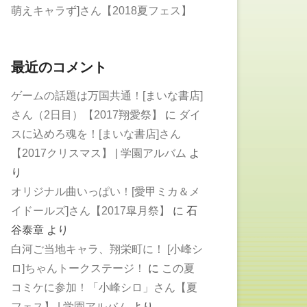
萌えキャラず]さん【2018夏フェス】
最近のコメント
ゲームの話題は万国共通！[まいな書店]
さん（2日目）【2017翔愛祭】
に
ダイ
スに込めろ魂を！[まいな書店]さん
【2017クリスマス】 | 学園アルバム
よ
り
オリジナル曲いっぱい！[愛甲ミカ＆メ
イドールズ]さん【2017皐月祭】
に
石
谷泰章
より
白河ご当地キャラ、翔栄町に！ [小峰シ
ロ]ちゃんトークステージ！
に
この夏
コミケに参加！「小峰シロ」さん【夏
フェス】 | 学園アルバム
より