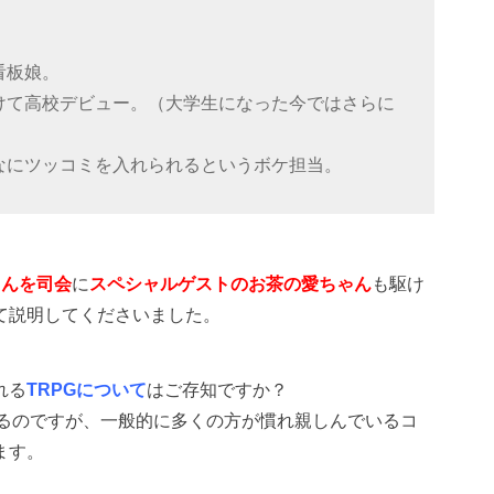
看板娘。
けて高校デビュー。（大学生になった今ではさらに
なにツッコミを入れられるというボケ担当。
さんを司会
に
スペシャルゲストのお茶の愛ちゃん
も駆け
て説明してくださいました。
れる
TRPGについて
はご存知ですか？
あるのですが、一般的に多くの方が慣れ親しんでいるコ
ます。