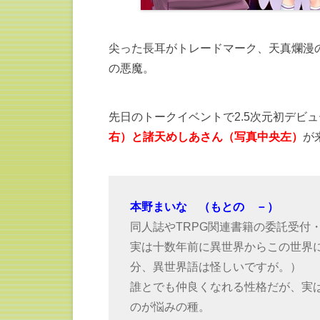
尖った長耳がトレードマーク、天真爛漫
の悪魔。
先日のトークイベントで2.5次元初デビ
右）と諸天めしあさん（写真中央左）
が
本野まいな （もとの －）
同人誌やTRPG関連書籍の委託受付
実は十数年前に異世界からこの世界
分、異世界語は怪しいですが。）
誰とでも仲良くなれる性格だが、実
のが悩みの種。