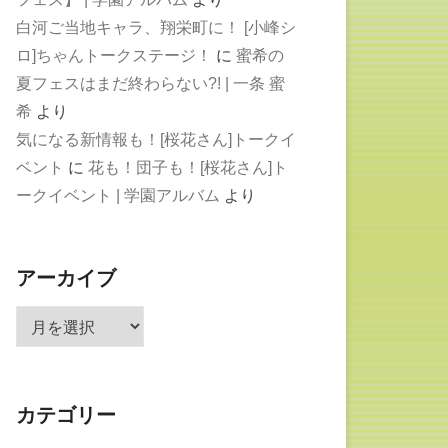
白河ご当地キャラ、翔栄町に！ [小峰シ
ロ]ちゃんトークステージ！
に
蜜希の
夏フェスはまだ終わらない?! | 一条 蜜
希
より
気になる新情報も！[桜花さん]トークイ
ベント
に
花も！団子も！[桜花さん]ト
ークイベント | 学園アルバム
より
アーカイブ
ア
ー
カ
イ
カテゴリー
ブ