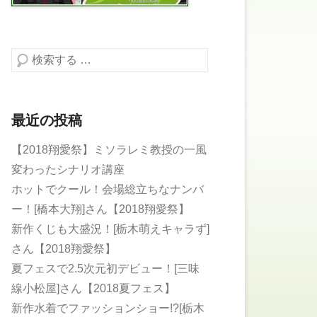
検索する
最近の投稿
【2018翔愛祭】ミソラレミ教授の一風
変わったシナリオ講座
ホットでクール！会場総立ちなナンバ
ー！[橋本大翔]さん【2018翔愛祭】
新作くじも大盛況！[栃木萌えキャラず]
さん【2018翔愛祭】
夏フェスで2.5次元初デビュー！[三味
線小松屋]さん【2018夏フェス】
新作水着でファッションショー!?[栃木