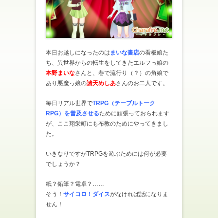
本日お越しになったのは
まいな書店
の看板娘た
ち、異世界からの転生をしてきたエルフっ娘の
本野まいな
さんと、巷で流行り（？）の角娘で
あり悪魔っ娘の
諸天めしあ
さんのお二人です。
毎日リアル世界で
TRPG（テーブルトーク
RPG）を普及させる
ために頑張っておられます
が、ここ翔栄町にも布教のためにやってきまし
た。
いきなりですがTRPGを遊ぶためには何が必要
でしょうか？
紙？鉛筆？電卓？……
そう！
サイコロ！ダイス
がなければ話になりま
せん！