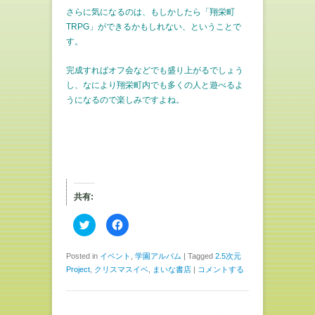
さらに気になるのは、もしかしたら「翔栄町
TRPG」ができるかもしれない、ということで
す。
完成すればオフ会などでも盛り上がるでしょう
し、なにより翔栄町内でも多くの人と遊べるよ
うになるので楽しみですよね。
共有:
ク
F
リ
a
ッ
c
ク
e
し
b
Posted in
イベント
,
学園アルバム
|
Tagged
2.5次元
て
o
Project
,
クリスマスイベ
,
まいな書店
|
コメントする
T
o
w
k
i
で
t
共
t
有