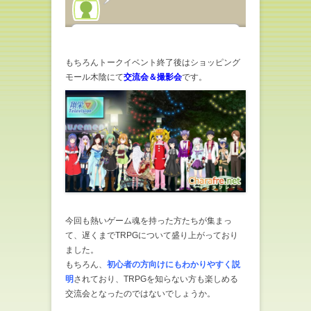
もちろんトークイベント終了後はショッピング
モール木陰にて
交流会＆撮影会
です。
今回も熱いゲーム魂を持った方たちが集まっ
て、遅くまでTRPGについて盛り上がっており
ました。
もちろん、
初心者の方向けにもわかりやすく説
明
されており、TRPGを知らない方も楽しめる
交流会となったのではないでしょうか。