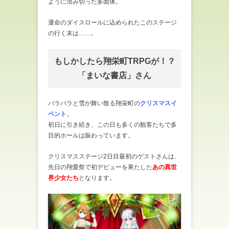
ように澄み切った多面体。
運命のダイスロールに込められたこのステージ
の行く末は……。
もしかしたら翔栄町TRPGが！？
「まいな書店」さん
パラパラと雪が舞い散る翔栄町の
クリスマスイ
ベント
。
初日に引き続き、この日も多くの観客たちで多
目的ホールは賑わっています。
クリスマスステージ2日目最初のゲストさんは、
先日の翔愛祭で初デビューを果たした
あの異世
界少女たち
となります。