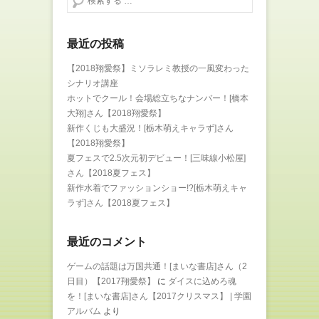
最近の投稿
【2018翔愛祭】ミソラレミ教授の一風変わった
シナリオ講座
ホットでクール！会場総立ちなナンバー！[橋本
大翔]さん【2018翔愛祭】
新作くじも大盛況！[栃木萌えキャラず]さん
【2018翔愛祭】
夏フェスで2.5次元初デビュー！[三味線小松屋]
さん【2018夏フェス】
新作水着でファッションショー!?[栃木萌えキャ
ラず]さん【2018夏フェス】
最近のコメント
ゲームの話題は万国共通！[まいな書店]さん（2
日目）【2017翔愛祭】
に
ダイスに込めろ魂
を！[まいな書店]さん【2017クリスマス】 | 学園
アルバム
より