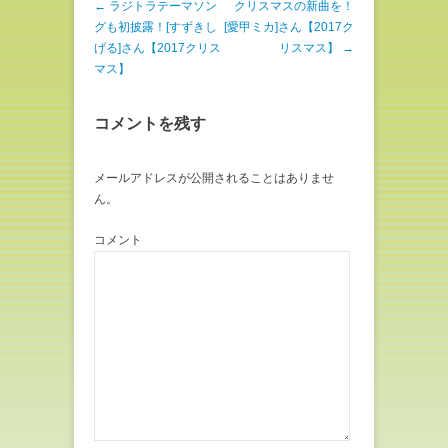
e
す
投稿ナビゲーション
←
ラジトラテーマソン
クリスマスの新曲を！
r
る
で
に
グも初披露！[すずきし
[愛甲ミカ]さん【2017ク
共
は
有
ク
げる]さん【2017クリス
リスマス】
→
(
リ
マス】
新
ッ
し
ク
い
し
ウ
て
ィ
く
コメントを残す
ン
だ
ド
さ
ウ
い
で
(
メールアドレスが公開されることはありませ
開
新
き
し
ん。
ま
い
す
ウ
)
ィ
ン
コメント
ド
ウ
で
開
き
ま
す
)