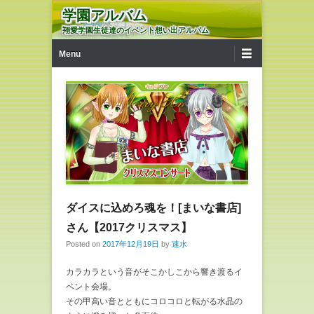
学園アルバム
翔愛学園生徒達のイベント想い出アルバム
第1メニュー
コンテンツへ移動
Menu
ダイスに込めろ魂を！[まいな書店]
さん【2017クリスマス】
Posted on
2017年12月19日
by
速水
カラカラという音がそこかしこから響き渡るイ
ベント会場。
その甲高い音とともにコロコロと転がる水晶の