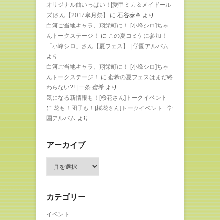
オリジナル曲いっぱい！[愛甲ミカ＆メイドール
ズ]さん【2017皐月祭】
に
石谷泰章
より
白河ご当地キャラ、翔栄町に！ [小峰シロ]ちゃ
んトークステージ！
に
この夏コミケに参加！
「小峰シロ」さん【夏フェス】 | 学園アルバム
より
白河ご当地キャラ、翔栄町に！ [小峰シロ]ちゃ
んトークステージ！
に
蜜希の夏フェスはまだ終
わらない?! | 一条 蜜希
より
気になる新情報も！[桜花さん]トークイベント
に
花も！団子も！[桜花さん]トークイベント | 学
園アルバム
より
アーカイブ
ア
ー
カ
イ
カテゴリー
ブ
イベント