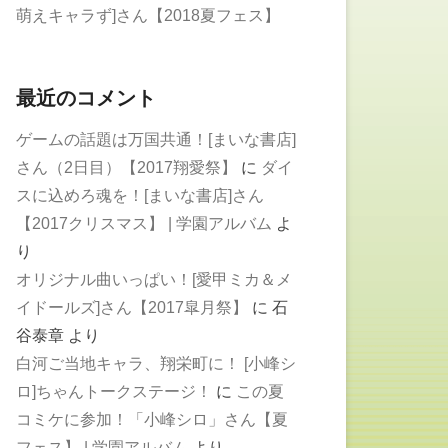
萌えキャラず]さん【2018夏フェス】
最近のコメント
ゲームの話題は万国共通！[まいな書店]
さん（2日目）【2017翔愛祭】
に
ダイ
スに込めろ魂を！[まいな書店]さん
【2017クリスマス】 | 学園アルバム
よ
り
オリジナル曲いっぱい！[愛甲ミカ＆メ
イドールズ]さん【2017皐月祭】
に
石
谷泰章
より
白河ご当地キャラ、翔栄町に！ [小峰シ
ロ]ちゃんトークステージ！
に
この夏
コミケに参加！「小峰シロ」さん【夏
フェス】 | 学園アルバム
より