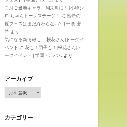
白河ご当地キャラ、翔栄町に！ [小峰シ
ロ]ちゃんトークステージ！
に
蜜希の
夏フェスはまだ終わらない?! | 一条 蜜
希
より
気になる新情報も！[桜花さん]トークイ
ベント
に
花も！団子も！[桜花さん]ト
ークイベント | 学園アルバム
より
アーカイブ
ア
ー
カ
イ
カテゴリー
ブ