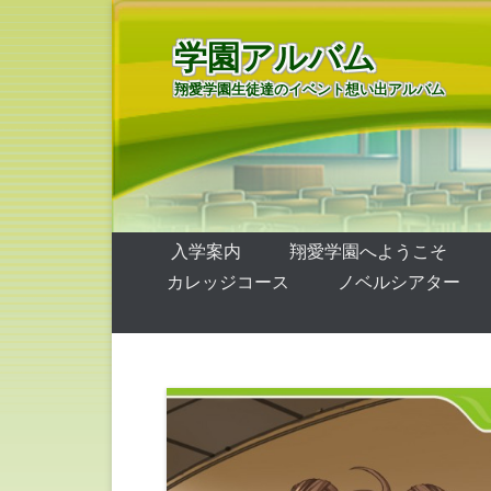
学園アルバム
翔愛学園生徒達のイベント想い出アルバム
第1メニュー
コンテンツへ移動
入学案内
翔愛学園へようこそ
カレッジコース
ノベルシアター