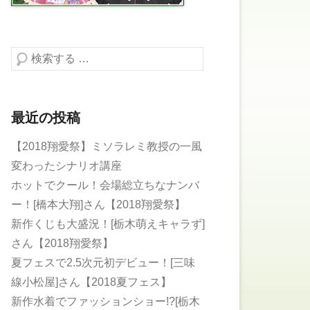
検索する
最近の投稿
【2018翔愛祭】ミソラレミ教授の一風
変わったシナリオ講座
ホットでクール！会場総立ちなナンバ
ー！[橋本大翔]さん【2018翔愛祭】
新作くじも大盛況！[栃木萌えキャラず]
さん【2018翔愛祭】
夏フェスで2.5次元初デビュー！[三味
線小松屋]さん【2018夏フェス】
新作水着でファッションショー!?[栃木