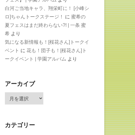
白河ご当地キャラ、翔栄町に！ [小峰シ
ロ]ちゃんトークステージ！
に
蜜希の
夏フェスはまだ終わらない?! | 一条 蜜
希
より
気になる新情報も！[桜花さん]トークイ
ベント
に
花も！団子も！[桜花さん]ト
ークイベント | 学園アルバム
より
アーカイブ
ア
ー
カ
イ
カテゴリー
ブ