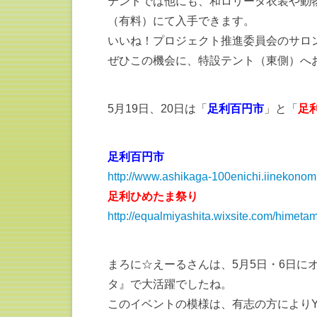
テントでは他にも、和ロリータ衣装や動物
（有料）にて入手できます。
いいね！プロジェクト推進委員会のサロ
ぜひこの機会に、特設テント（東側）へ
5月19日、20日は「
足利百円市
」と「
足
足利百円市
http://www.ashikaga-100enichi.iinekonom
足利ひめたま祭り
http://equalmiyashita.wixsite.com/himeta
まろに☆えーるさんは、5月5日・6日に
タ』で大活躍でしたね。
このイベントの模様は、有志の方によりYo