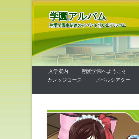
学園アルバム
翔愛学園生徒達のイベント想い出アルバム
第1メニュー
コンテンツへ移動
入学案内
翔愛学園へようこそ
カレッジコース
ノベルシアター