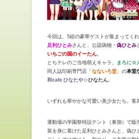
今回は、5組の豪華ゲストが集まってく
足利ひとみ
さんと、公認偽物・
偽ひとみ
いちごの国のイーたん
。
とちテレのご当地萌えキャラ、
まろに☆
同人誌印刷専門店「
なないろ堂
」の
本堂
和cafe ひなたや
☆
ひなたん
。
いずれも華やかな可愛い美少女たち。客
運動場の学園祭特設テント（東側）で販
装を身に着けた足利ひとみさんと、偽ひ