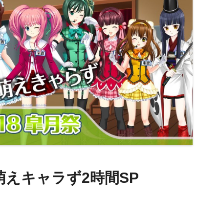
萌えキャラず2時間SP