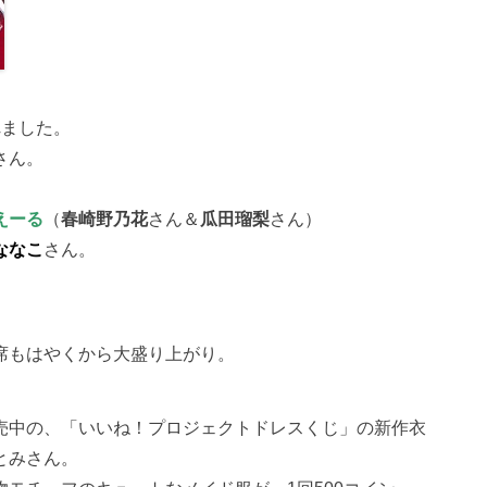
れました。
さん。
えーる
（
春崎野乃花
さん＆
瓜田瑠梨
さん）
ななこ
さん。
席もはやくから大盛り上がり。
売中の、「いいね！プロジェクトドレスくじ」の新作衣
とみさん。