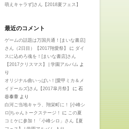
萌えキャラず]さん【2018夏フェス】
最近のコメント
ゲームの話題は万国共通！[まいな書店]
さん（2日目）【2017翔愛祭】
に
ダイ
スに込めろ魂を！[まいな書店]さん
【2017クリスマス】 | 学園アルバム
よ
り
オリジナル曲いっぱい！[愛甲ミカ＆メ
イドールズ]さん【2017皐月祭】
に
石
谷泰章
より
白河ご当地キャラ、翔栄町に！ [小峰シ
ロ]ちゃんトークステージ！
に
この夏
コミケに参加！「小峰シロ」さん【夏
フェス】 | 学園アルバム
より