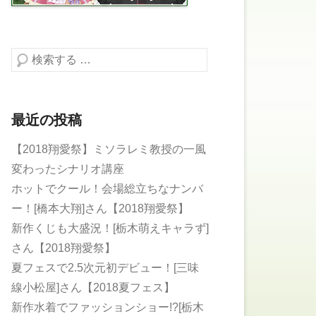
検索する
最近の投稿
【2018翔愛祭】ミソラレミ教授の一風
変わったシナリオ講座
ホットでクール！会場総立ちなナンバ
ー！[橋本大翔]さん【2018翔愛祭】
新作くじも大盛況！[栃木萌えキャラず]
さん【2018翔愛祭】
夏フェスで2.5次元初デビュー！[三味
線小松屋]さん【2018夏フェス】
新作水着でファッションショー!?[栃木