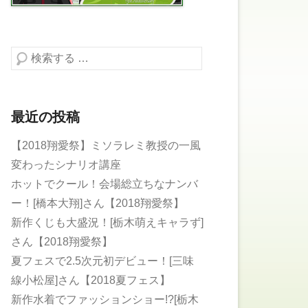
検索する
最近の投稿
【2018翔愛祭】ミソラレミ教授の一風
変わったシナリオ講座
ホットでクール！会場総立ちなナンバ
ー！[橋本大翔]さん【2018翔愛祭】
新作くじも大盛況！[栃木萌えキャラず]
さん【2018翔愛祭】
夏フェスで2.5次元初デビュー！[三味
線小松屋]さん【2018夏フェス】
新作水着でファッションショー!?[栃木