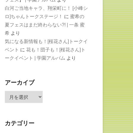
白河ご当地キャラ、翔栄町に！ [小峰シ
ロ]ちゃんトークステージ！
に
蜜希の
夏フェスはまだ終わらない?! | 一条 蜜
希
より
気になる新情報も！[桜花さん]トークイ
ベント
に
花も！団子も！[桜花さん]ト
ークイベント | 学園アルバム
より
アーカイブ
ア
ー
カ
イ
カテゴリー
ブ