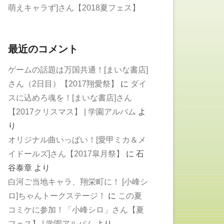
萌えキャラず]さん【2018夏フェス】
最近のコメント
ゲームの話題は万国共通！[まいな書店]
さん（2日目）【2017翔愛祭】
に
ダイ
スに込めろ魂を！[まいな書店]さん
【2017クリスマス】 | 学園アルバム
よ
り
オリジナル曲いっぱい！[愛甲ミカ＆メ
イドールズ]さん【2017皐月祭】
に
石
谷泰章
より
白河ご当地キャラ、翔栄町に！ [小峰シ
ロ]ちゃんトークステージ！
に
この夏
コミケに参加！「小峰シロ」さん【夏
フェス】 | 学園アルバム
より