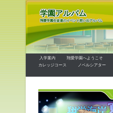
学園アルバム
翔愛学園生徒達のイベント想い出アルバム
第1メニュー
コンテンツへ移動
入学案内
翔愛学園へようこそ
カレッジコース
ノベルシアター