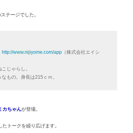
のステージでした。
」
http://www.nijiyome.com/app
（株式会社エイシ
ねこじゃらし。
なもの。身長は215ｃｍ。
ミカちゃん
が登場。
。
したトークを繰り広げます。