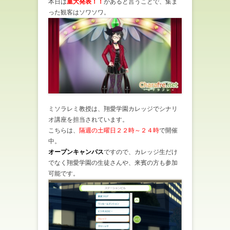
本日は
重大発表！！
があると言うことで、集ま
った観客はソワソワ。
ミソラレミ教授は、翔愛学園カレッジでシナリ
オ講座を担当されています。
こちらは、
隔週の土曜日２２時～２４時
で開催
中。
オープンキャンパス
ですので、カレッジ生だけ
でなく翔愛学園の生徒さんや、来賓の方も参加
可能です。