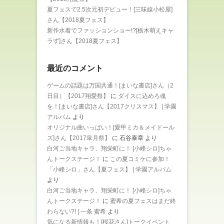
夏フェスで2.5次元初デビュー！[三味線小松屋]
さん【2018夏フェス】
新作水着でファッションショー!?[栃木萌えキャ
ラず]さん【2018夏フェス】
最近のコメント
ゲームの話題は万国共通！[まいな書店]さん（2
日目）【2017翔愛祭】
に
ダイスに込めろ魂
を！[まいな書店]さん【2017クリスマス】 | 学園
アルバム
より
オリジナル曲いっぱい！[愛甲ミカ＆メイドール
ズ]さん【2017皐月祭】
に
石谷泰章
より
白河ご当地キャラ、翔栄町に！ [小峰シロ]ちゃ
んトークステージ！
に
この夏コミケに参加！
「小峰シロ」さん【夏フェス】 | 学園アルバム
より
白河ご当地キャラ、翔栄町に！ [小峰シロ]ちゃ
んトークステージ！
に
蜜希の夏フェスはまだ終
わらない?! | 一条 蜜希
より
気になる新情報も！[桜花さん]トークイベント