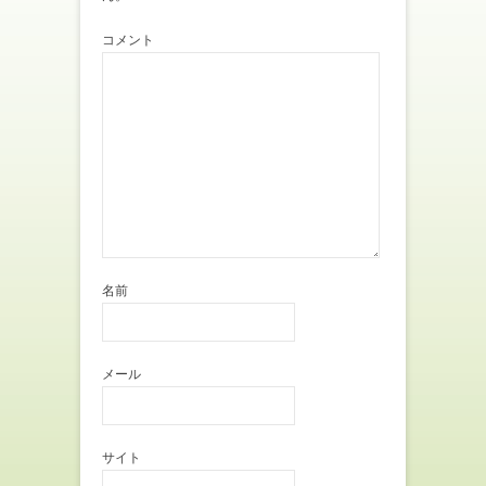
ま
い
す
ウ
)
ィ
コメント
ン
ド
ウ
で
開
き
ま
す
)
名前
メール
サイト