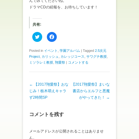
んでみてくださいね。
ドラマCDの続報を、お待ちしています！
共有:
ク
F
リ
a
ッ
c
ク
e
し
b
Posted in
イベント
,
学園アルバム
|
Tagged
2.5次元
て
o
Project
,
カリッシュ
,
カレッジコース
,
サワグチ教授
,
T
o
w
k
ミソラレミ教授
,
翔愛祭
|
コメントする
i
で
t
共
t
有
e
す
r
る
で
に
投稿ナビゲーション
←
【2017翔愛祭】おな
【2017翔愛祭】まいな
共
は
じみ！栃木萌えキャラ
書店からエルフと悪魔
有
ク
(
リ
ず2時間SP
がやってきた！
→
新
ッ
し
ク
い
し
ウ
て
ィ
く
コメントを残す
ン
だ
ド
さ
ウ
い
で
(
メールアドレスが公開されることはありませ
開
新
き
し
ん。