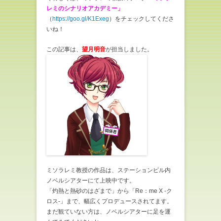
レミのシナリオアカデミー」
（
https://goo.gl/K1Exeg
）をチェックしてくださ
いね！
この記事は、
望月明音
が担当しました。
ミソラレミ教授の作品は、ステーションビル内
ノベルシアターにて上映中です。
「灼熱と熱砂のはざまで」から「Re：me X -ク
ロス-」まで、幅広くプロデュースされてます。
まだ観ていない方は、ノベルシアターに足を運