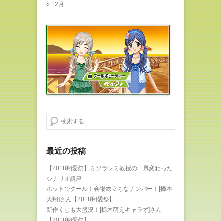
« 12月
検索する
最近の投稿
【2018翔愛祭】ミソラレミ教授の一風変わった
シナリオ講座
ホットでクール！会場総立ちなナンバー！[橋本
大翔]さん【2018翔愛祭】
新作くじも大盛況！[栃木萌えキャラず]さん
【2018翔愛祭】