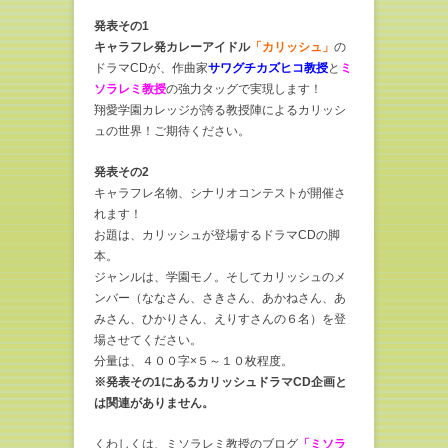
発表その1
キャラフレ発カレーアイドル
「カリッシュ」
の
ドラマCDが、作曲家
サワグチカズヒコ教授
と
ミ
ソラレミ教授
の強力タッグで実現します！
翔愛学園カレッジが誇る教授陣によるカリッシ
ュの世界！ご期待ください。
発表その2
キャラフレ名物、シナリオコンテストが開催さ
れます！
お題は、カリッシュが登場するドラマCDの脚
本。
ジャンルは、学園モノ。そしてカリッシュのメ
ンバー（ななさん、さきさん、あかねさん、あ
みさん、ひかりさん、えりすさんの６名）を登
場させてください。
分量は、４００字×５～１０枚程度。
※発表その1にあるカリッシュドラマCD企画と
は関連がありません。
くわしくは、ミソラレミ教授のブログ
「ミソラ