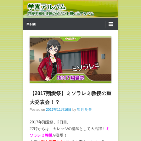
学園アルバム
翔愛学園生徒達のイベント想い出アルバム
第1メニュー
コンテンツへ移動
Menu
【2017翔愛祭】ミソラレミ教授の重
大発表会！？
Posted on
2017年11月16日
by
望月 明音
2017年翔愛祭、2日目。
22時からは、カレッジの講師として大活躍！
ミ
ソラレミ教授
が登場！