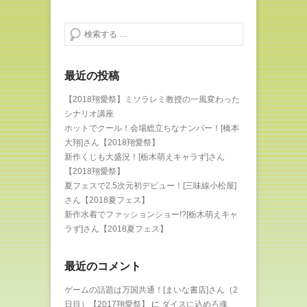
検索する
最近の投稿
【2018翔愛祭】ミソラレミ教授の一風変わった
シナリオ講座
ホットでクール！会場総立ちなナンバー！[橋本
大翔]さん【2018翔愛祭】
新作くじも大盛況！[栃木萌えキャラず]さん
【2018翔愛祭】
夏フェスで2.5次元初デビュー！[三味線小松屋]
さん【2018夏フェス】
新作水着でファッションショー!?[栃木萌えキャ
ラず]さん【2018夏フェス】
最近のコメント
ゲームの話題は万国共通！[まいな書店]さん（2
日目）【2017翔愛祭】
に
ダイスに込めろ魂