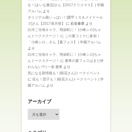
を！[まいな書店]さん【2017クリスマス】 | 学園
アルバム
より
オリジナル曲いっぱい！[愛甲ミカ＆メイドール
ズ]さん【2017皐月祭】
に
石谷泰章
より
白河ご当地キャラ、翔栄町に！ [小峰シロ]ちゃ
んトークステージ！
に
この夏コミケに参加！
「小峰シロ」さん【夏フェス】 | 学園アルバム
より
白河ご当地キャラ、翔栄町に！ [小峰シロ]ちゃ
んトークステージ！
に
蜜希の夏フェスはまだ終
わらない?! | 一条 蜜希
より
気になる新情報も！[桜花さん]トークイベント
に
花も！団子も！[桜花さん]トークイベント | 学
園アルバム
より
アーカイブ
ア
ー
カ
イ