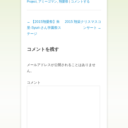
Project
,
アミーゴマン
,
翔愛祭
|
コメントする
T
o
w
k
i
で
t
共
t
有
e
す
投稿ナビゲーション
←
【2015翔愛祭】朱
2015 翔栄クリスマスコ
r
る
で
に
里-Syuri-さん学園祭ス
ンサート
→
共
は
有
ク
テージ
(
リ
新
ッ
し
ク
い
し
コメントを残す
ウ
て
ィ
く
ン
だ
ド
さ
ウ
い
メールアドレスが公開されることはありませ
で
(
ん。
開
新
き
し
ま
い
す
ウ
コメント
)
ィ
ン
ド
ウ
で
開
き
ま
す
)