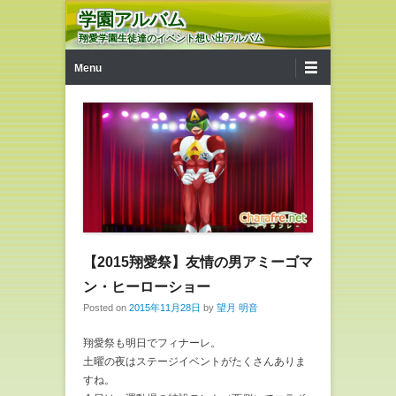
学園アルバム
翔愛学園生徒達のイベント想い出アルバム
第1メニュー
コンテンツへ移動
Menu
【2015翔愛祭】友情の男アミーゴマ
ン・ヒーローショー
Posted on
2015年11月28日
by
望月 明音
翔愛祭も明日でフィナーレ。
土曜の夜はステージイベントがたくさんありま
すね。