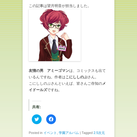
この記事は望月明音が担当しました。
友情の男 アミーゴマン
は、コミックスも出て
いるんですね。作者は
こにししのぶ
さん。
こにししのぶさんといえば、皆さんご存知の
メ
イドールズ
ですね。
共有:
ク
F
リ
a
ッ
c
ク
e
し
b
Posted in
イベント
,
学園アルバム
|
Tagged
2.5次元
て
o