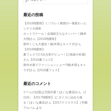
最近の投稿
【2018翔愛祭】ミソラレミ教授の一風変わった
シナリオ講座
ホットでクール！会場総立ちなナンバー！[橋本
大翔]さん【2018翔愛祭】
新作くじも大盛況！[栃木萌えキャラず]さん
【2018翔愛祭】
夏フェスで2.5次元初デビュー！[三味線小松屋]
さん【2018夏フェス】
新作水着でファッションショー!?[栃木萌えキャ
ラず]さん【2018夏フェス】
最近のコメント
ゲームの話題は万国共通！[まいな書店]さん（2
日目）【2017翔愛祭】
に
ダイスに込めろ魂
を！[まいな書店]さん【2017クリスマス】 | 学園
アルバム
より