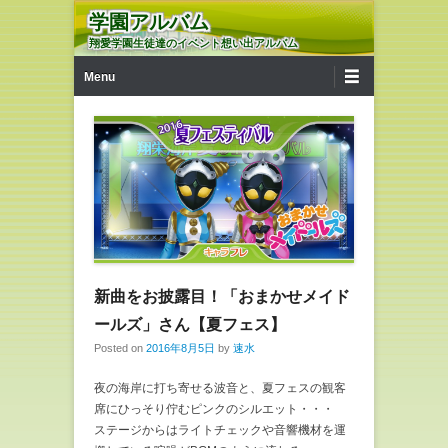
学園アルバム
翔愛学園生徒達のイベント想い出アルバム
第1メニュー
コンテンツへ移動
Menu
新曲をお披露目！「おまかせメイド
ールズ」さん【夏フェス】
Posted on
2016年8月5日
by
速水
夜の海岸に打ち寄せる波音と、夏フェスの観客
席にひっそり佇むピンクのシルエット・・・
ステージからはライトチェックや音響機材を運