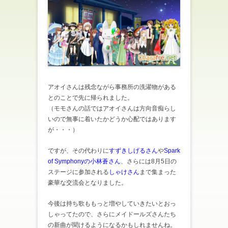
アオイさんは残念ながら事務所の洗濯物がある
とのことで先に帰られました。
（モモさんの話ではアオイさんは方向音痴らし
いので無事に着いたかどうか心配ではあります
が・・・）
ですが、その代わりに
すずきしげるさん
や
Spark
of Symphonyの小林蒼さん
、さらには8月5日の
ステージに参加される
しゃけさん
まで集まった
豪華な交流会となりました。
今後は持ち歌ももっと増やしていきたいとおっ
しゃってたので、さらにメイドールズさんたち
の新曲が聞けるようになるかもしれませんね。