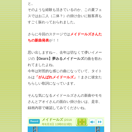
と。
そのような経験も活きているのか、この夏フェ
スではお二人（二体？）の掛け合いに観客席も
すごく賑わっておられました。
さらに今回のステージでは
メイドールズさんた
ちの新曲発表
が！！
思い出しますね～、去年は切なくて儚いイメー
ジの
【Gears】夢みるメイドールズ
の曲を歌わ
れてましたよね。
今年は対照的な感じの曲になっていて、タイト
ルは
「がんばれメイドールズ」
！まさに彼女た
ちらしい歌詞になっています。
そんな気になるメイドールズさんの新曲やモモ
さんとアオイさんの面白い掛け合いは、是非、
録画内容で確認してみてくださいね。