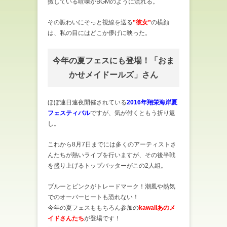
搬している喧噪がBGMのように流れる。
その賑わいにそっと視線を送る
”彼女”
の横顔
は、私の目にはどこか儚げに映った。
今年の夏フェスにも登場！「おま
かせメイドールズ」さん
ほぼ連日連夜開催されている
2016年翔栄海岸夏
フェスティバル
ですが、気が付くともう折り返
し。
これから8月7日までには多くのアーティストさ
んたちが熱いライブを行いますが、その後半戦
を盛り上げるトップバッターがこの2人組。
ブルーとピンクがトレードマーク！潮風や熱気
でのオーバーヒートも恐れない！
今年の夏フェスももちろん参加の
kawaiiあのメ
イドさんたち
が登場です！