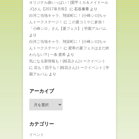
オリジナル曲いっぱい！[愛甲ミカ＆メイドール
ズ]さん【2017皐月祭】
に
石谷泰章
より
白河ご当地キャラ、翔栄町に！ [小峰シロ]ちゃ
んトークステージ！
に
この夏コミケに参加！
「小峰シロ」さん【夏フェス】 | 学園アルバム
より
白河ご当地キャラ、翔栄町に！ [小峰シロ]ちゃ
んトークステージ！
に
蜜希の夏フェスはまだ終
わらない?! | 一条 蜜希
より
気になる新情報も！[桜花さん]トークイベント
に
花も！団子も！[桜花さん]トークイベント | 学
園アルバム
より
アーカイブ
ア
ー
カ
イ
カテゴリー
ブ
イベント