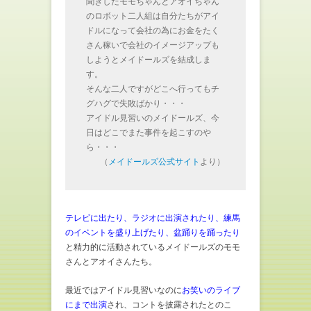
聞きしたモモちゃんとアオイちゃん
のロボット二人組は自分たちがアイ
ドルになって会社の為にお金をたく
さん稼いで会社のイメージアップも
しようとメイドールズを結成しま
す。
そんな二人ですがどこへ行ってもチ
グハグで失敗ばかり・・・
アイドル見習いのメイドールズ、今
日はどこでまた事件を起こすのや
ら・・・
（
メイドールズ公式サイト
より）
テレビに出たり、ラジオに出演されたり、練馬
のイベントを盛り上げたり、盆踊りを踊ったり
と精力的に活動されているメイドールズのモモ
さんとアオイさんたち。
最近ではアイドル見習いなのに
お笑いのライブ
にまで出演
され、コントを披露されたとのこ