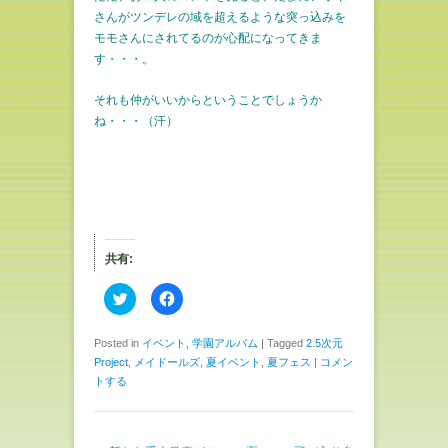
さんがツンデレの域を超えるような突っ込みを
モモさんにされてるのが心配になってきま
す・・・。
それも仲がいいからということでしょうか
ね・・・（汗）
共有:
ク
F
リ
a
ッ
c
ク
e
し
b
Posted in
イベント
,
学園アルバム
|
Tagged
2.5次元
て
o
Project
,
メイドールズ
,
夏イベント
,
夏フェス
|
コメン
T
o
w
k
トする
i
で
t
共
t
有
e
す
r
る