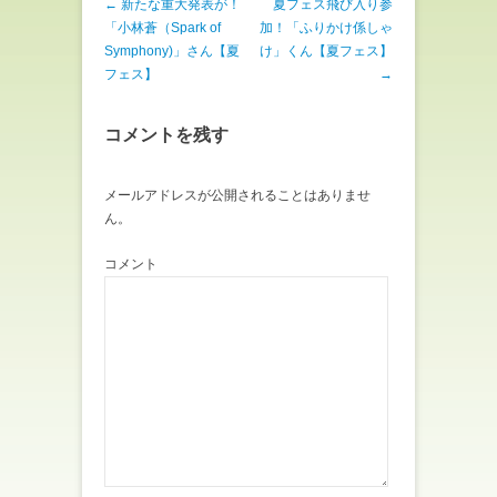
で
に
投稿ナビゲーション
←
新たな重大発表が！
夏フェス飛び入り参
共
は
「小林蒼（Spark of
加！「ふりかけ係しゃ
有
ク
(
リ
Symphony)」さん【夏
け」くん【夏フェス】
新
ッ
し
ク
フェス】
→
い
し
ウ
て
ィ
く
ン
だ
コメントを残す
ド
さ
ウ
い
で
(
開
新
き
し
メールアドレスが公開されることはありませ
ま
い
す
ウ
ん。
)
ィ
ン
ド
コメント
ウ
で
開
き
ま
す
)