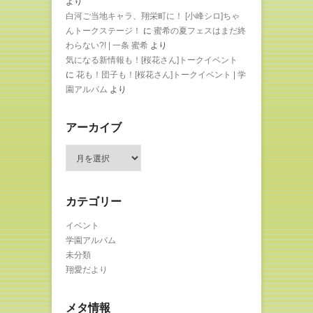
より
白河ご当地キャラ、翔栄町に！ [小峰シロ]ちゃ
んトークステージ！
に
蜜希の夏フェスはまだ終
わらない?! | 一条 蜜希
より
気になる新情報も！[桜花さん]トークイベント
に
花も！団子も！[桜花さん]トークイベント | 学
園アルバム
より
アーカイブ
ア
ー
カ
イ
カテゴリー
ブ
イベント
学園アルバム
未分類
翔愛だより
メタ情報