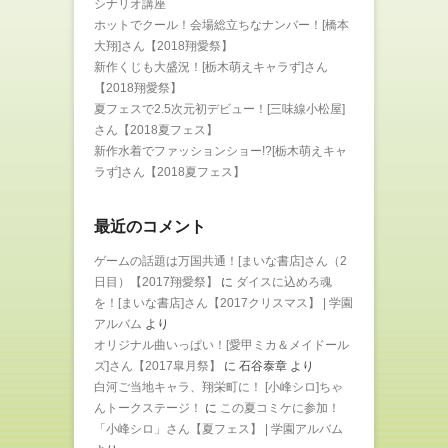
シナリオ講座
ホットでクール！会場総立ちなナンバー！[橋本
大翔]さん【2018翔愛祭】
新作くじも大盛況！[栃木萌えキャラず]さん
【2018翔愛祭】
夏フェスで2.5次元初デビュー！[三味線小松屋]
さん【2018夏フェス】
新作水着でファッションショー!?[栃木萌えキャ
ラず]さん【2018夏フェス】
最近のコメント
ゲームの話題は万国共通！[まいな書店]さん（2
日目）【2017翔愛祭】
に
ダイスに込めろ魂
を！[まいな書店]さん【2017クリスマス】 | 学園
アルバム
より
オリジナル曲いっぱい！[愛甲ミカ＆メイドール
ズ]さん【2017皐月祭】
に
石谷泰章
より
白河ご当地キャラ、翔栄町に！ [小峰シロ]ちゃ
んトークステージ！
に
この夏コミケに参加！
「小峰シロ」さん【夏フェス】 | 学園アルバム