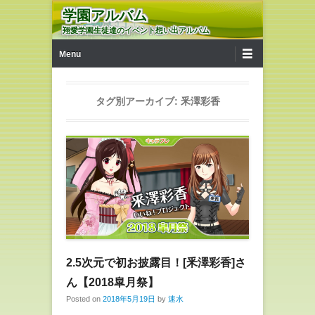
学園アルバム
翔愛学園生徒達のイベント想い出アルバム
第1メニュー
コンテンツへ移動
Menu
タグ別アーカイブ:
釆澤彩香
2.5次元で初お披露目！[釆澤彩香]さ
ん【2018皐月祭】
Posted on
2018年5月19日
by
速水