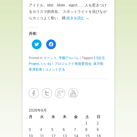
アイドル、idol、idole、идол……人を惹きつけ
るカリスマ的存在。 スポットライトを浴びなが
らカッコよく歌い、踊
続きを読む →
共有:
ク
F
リ
a
ッ
c
ク
e
し
b
Posted in
イベント
,
学園アルバム
|
Tagged
2.5次元
て
o
Project
,
いいね！プロジェクト推進委員会
,
皐月祭
,
T
o
w
k
釆澤彩香
|
コメントする
i
で
t
共
t
有
e
す
r
る
で
に
共
は
有
ク
(
リ
新
ッ
し
ク
2026年8月
い
し
ウ
て
月
火
水
木
金
土
日
ィ
く
1
2
ン
だ
ド
さ
3
4
5
6
7
8
9
ウ
い
で
(
10
11
12
13
14
15
16