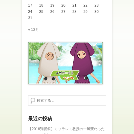
開
新
き
し
17
18
19
20
21
22
23
ま
い
24
25
26
27
28
29
30
す
ウ
)
ィ
31
ン
ド
ウ
« 12月
で
開
き
ま
す
)
検索する
最近の投稿
【2018翔愛祭】ミソラレミ教授の一風変わった