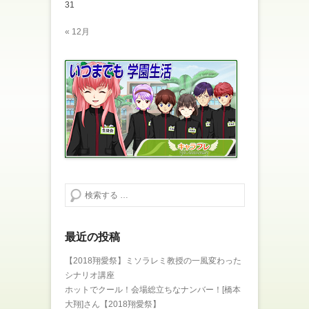
す
ウ
31
)
ィ
ン
ド
« 12月
ウ
で
開
き
ま
す
)
検索する
最近の投稿
【2018翔愛祭】ミソラレミ教授の一風変わった
シナリオ講座
ホットでクール！会場総立ちなナンバー！[橋本
大翔]さん【2018翔愛祭】