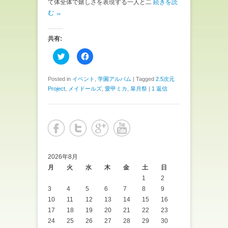
)
て体全体で嬉しさを表現する一人と二
続きを読
む →
共有:
ク
F
リ
a
ッ
c
ク
e
し
b
Posted in
イベント
,
学園アルバム
|
Tagged
2.5次元
て
o
Project
,
メイドールズ
,
愛甲ミカ
,
皐月祭
|
1 返信
T
o
w
k
i
で
t
共
t
有
e
す
r
る
で
に
共
は
有
ク
(
リ
2026年8月
新
ッ
し
ク
月
火
水
木
金
土
日
い
し
ウ
て
1
2
ィ
く
ン
だ
3
4
5
6
7
8
9
ド
さ
10
11
12
13
14
15
16
ウ
い
で
(
17
18
19
20
21
22
23
開
新
き
し
24
25
26
27
28
29
30
ま
い