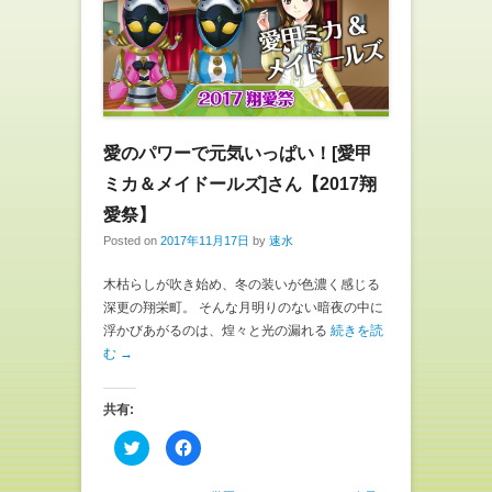
有
ク
(
リ
新
ッ
し
ク
い
し
ウ
て
ィ
く
ン
だ
ド
さ
ウ
い
で
(
愛のパワーで元気いっぱい！[愛甲
開
新
き
し
ま
い
ミカ＆メイドールズ]さん【2017翔
す
ウ
)
ィ
愛祭】
ン
ド
Posted on
2017年11月17日
by
速水
ウ
で
開
木枯らしが吹き始め、冬の装いが色濃く感じる
き
ま
深更の翔栄町。 そんな月明りのない暗夜の中に
す
)
浮かびあがるのは、煌々と光の漏れる
続きを読
む →
共有:
ク
F
リ
a
ッ
c
ク
e