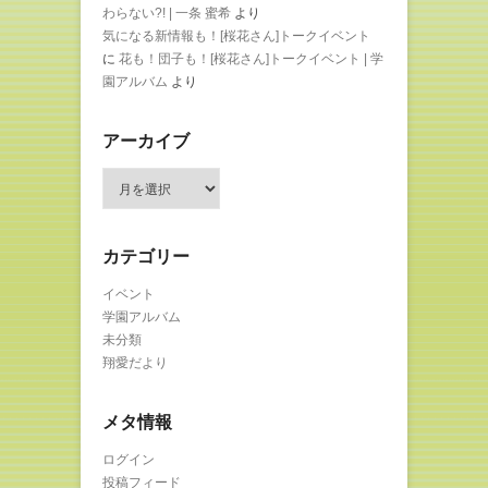
わらない?! | 一条 蜜希
より
気になる新情報も！[桜花さん]トークイベント
に
花も！団子も！[桜花さん]トークイベント | 学
園アルバム
より
アーカイブ
ア
ー
カ
イ
カテゴリー
ブ
イベント
学園アルバム
未分類
翔愛だより
メタ情報
ログイン
投稿フィード