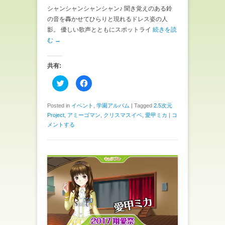
シャンシャンシャンシャン♪ 聞き覚えのある鈴
の音を轟かせてひらりと現れるドレス姿の人
影。 優しい歌声とともにスポットライ
続きを読
む →
共有:
ク
F
リ
a
ッ
c
ク
e
し
b
Posted in
イベント
,
学園アルバム
|
Tagged
2.5次元
て
o
Project
,
アミーゴマン
,
クリスマスイベ
,
愛甲ミカ
|
コ
T
o
w
k
メントする
i
で
t
共
t
有
e
す
r
る
で
に
共
は
有
ク
(
リ
新
ッ
し
ク
い
し
ウ
て
ィ
く
ン
だ
ド
さ