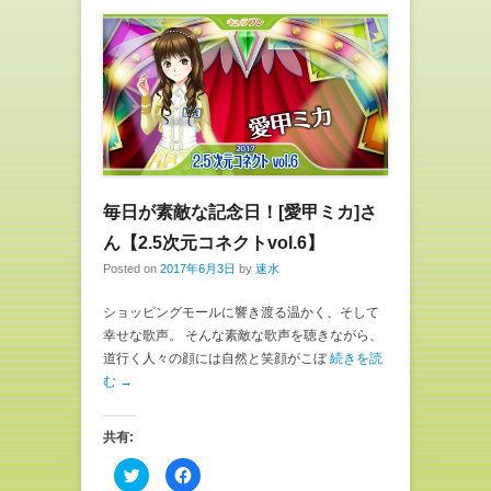
r
る
で
に
共
は
有
ク
(
リ
新
ッ
し
ク
い
し
ウ
て
ィ
く
ン
だ
ド
さ
ウ
い
で
(
開
新
き
し
毎日が素敵な記念日！[愛甲ミカ]さ
ま
い
す
ウ
ん【2.5次元コネクトvol.6】
)
ィ
ン
Posted on
2017年6月3日
by
速水
ド
ウ
で
開
ショッピングモールに響き渡る温かく、そして
き
幸せな歌声。 そんな素敵な歌声を聴きながら、
ま
す
道行く人々の顔には自然と笑顔がこぼ
続きを読
)
む →
共有:
ク
F
リ
a