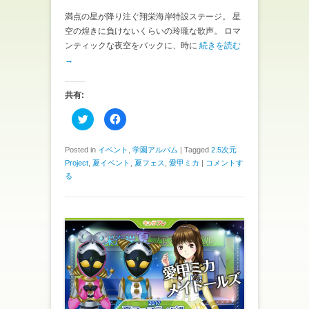
ド
ウ
満点の星が降り注ぐ翔栄海岸特設ステージ。 星
で
開
空の煌きに負けないくらいの玲瓏な歌声。 ロマ
き
ンティックな夜空をバックに、時に
続きを読む
ま
す
→
)
共有:
ク
F
リ
a
ッ
c
ク
e
し
b
Posted in
イベント
,
学園アルバム
|
Tagged
2.5次元
て
o
Project
,
夏イベント
,
夏フェス
,
愛甲ミカ
|
コメントす
T
o
w
k
る
i
で
t
共
t
有
e
す
r
る
で
に
共
は
有
ク
(
リ
新
ッ
し
ク
い
し
ウ
て
ィ
く
ン
だ
ド
さ