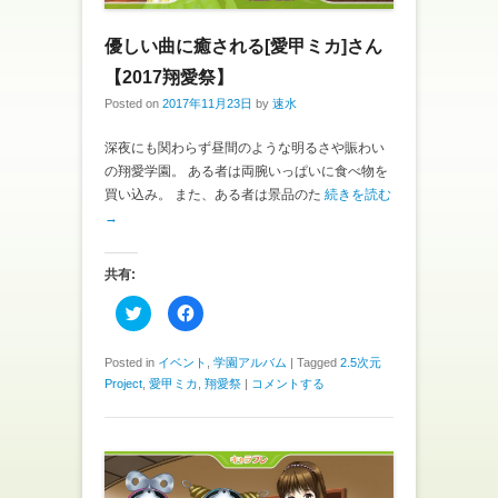
ウ
い
で
(
開
新
き
し
優しい曲に癒される[愛甲ミカ]さん
ま
い
す
ウ
【2017翔愛祭】
)
ィ
ン
Posted on
2017年11月23日
by
速水
ド
ウ
で
開
深夜にも関わらず昼間のような明るさや賑わい
き
の翔愛学園。 ある者は両腕いっぱいに食べ物を
ま
す
買い込み。 また、ある者は景品のた
続きを読む
)
→
共有:
ク
F
リ
a
ッ
c
ク
e
し
b
Posted in
イベント
,
学園アルバム
|
Tagged
2.5次元
て
o
Project
,
愛甲ミカ
,
翔愛祭
|
コメントする
T
o
w
k
i
で
t
共
t
有
e
す
r
る
で
に
共
は