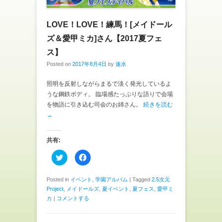
ウ
い
で
(
開
新
き
し
LOVE！LOVE！練馬！[メイドール
ま
い
す
ウ
ズ＆愛甲ミカ]さん【2017夏フェ
)
ィ
ン
ス】
ド
ウ
で
Posted on
2017年8月4日
by
速水
開
き
ま
照明を反射しながらまるで淡く発光しているよ
す
)
うな鋼鉄ボディ。 臨場感たっぷりな語りで会場
を物語に引き込む司会のお姉さん。
続きを読む
→
共有:
ク
F
リ
a
ッ
c
ク
e
し
b
Posted in
イベント
,
学園アルバム
|
Tagged
2.5次元
て
o
Project
,
メイドールズ
,
夏イベント
,
夏フェス
,
愛甲ミ
T
o
w
k
カ
|
コメントする
i
で
t
共
t
有
e
す