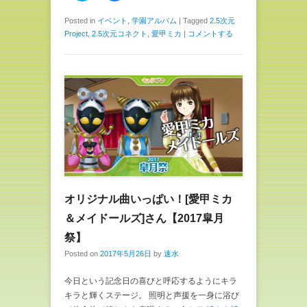
ッ
c
ク
e
し
b
Posted in
イベント
,
学園アルバム
|
Tagged
2.5次元
て
o
Project
,
2.5次元コネクト
,
愛甲ミカ
|
コメントする
T
o
w
k
i
で
t
共
t
有
e
す
r
る
で
に
共
は
有
ク
(
リ
新
ッ
し
ク
い
し
ウ
て
ィ
く
ン
だ
ド
さ
ウ
い
で
(
オリジナル曲いっぱい！[愛甲ミカ
開
新
き
し
ま
い
＆メイドールズ]さん【2017皐月
す
ウ
)
ィ
祭】
ン
ド
Posted on
2017年5月26日
by
速水
ウ
で
開
今日という記念日の喜びと呼応するようにキラ
き
ま
キラと輝くステージ。 照明と声援を一身に浴び
す