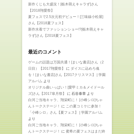
新作くじも大盛況！[栃木萌えキャラず]さん
【2018翔愛祭】
夏フェスで2.5次元初デビュー！[三味線小松屋]
さん【2018夏フェス】
新作水着でファッションショー!?[栃木萌えキャ
ラず]さん【2018夏フェス】
最近のコメント
ゲームの話題は万国共通！[まいな書店]さん（2
日目）【2017翔愛祭】
に
ダイスに込めろ魂
を！[まいな書店]さん【2017クリスマス】 | 学園
アルバム
より
オリジナル曲いっぱい！[愛甲ミカ＆メイドール
ズ]さん【2017皐月祭】
に
石谷泰章
より
白河ご当地キャラ、翔栄町に！ [小峰シロ]ちゃ
んトークステージ！
に
この夏コミケに参加！
「小峰シロ」さん【夏フェス】 | 学園アルバム
より
白河ご当地キャラ、翔栄町に！ [小峰シロ]ちゃ
んトークステージ！
に
蜜希の夏フェスはまだ終