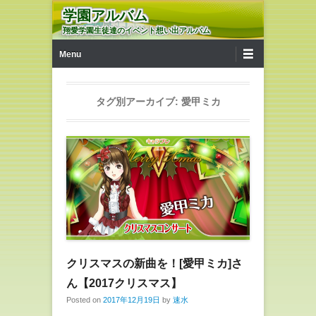
学園アルバム
翔愛学園生徒達のイベント想い出アルバム
第1メニュー
コンテンツへ移動
Menu
タグ別アーカイブ:
愛甲ミカ
クリスマスの新曲を！[愛甲ミカ]さ
ん【2017クリスマス】
Posted on
2017年12月19日
by
速水