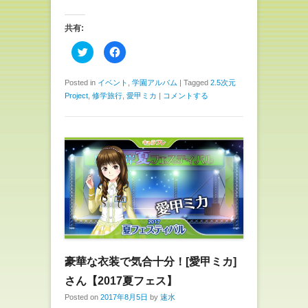
共有:
ク
F
リ
a
ッ
c
ク
e
し
b
Posted in
イベント
,
学園アルバム
|
Tagged
2.5次元
て
o
Project
,
修学旅行
,
愛甲ミカ
|
コメントする
T
o
w
k
i
で
t
共
t
有
e
す
r
る
で
に
共
は
有
ク
(
リ
新
ッ
し
ク
い
し
ウ
て
ィ
く
ン
だ
ド
さ
ウ
い
で
(
豪華な衣装で気合十分！[愛甲ミカ]
開
新
き
し
ま
い
さん【2017夏フェス】
す
ウ
)
ィ
Posted on
2017年8月5日
by
速水
ン