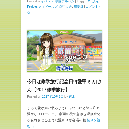
し
b
Posted in
イベント
,
学園アルバム
|
Tagged
2.5次元
て
o
Project
,
メイドールズ
,
愛甲ミカ
,
翔愛祭
|
コメントす
T
o
w
k
る
i
で
t
共
t
有
e
す
r
る
で
に
共
は
有
ク
(
リ
新
ッ
し
ク
い
し
ウ
て
ィ
く
ン
だ
ド
さ
ウ
い
で
(
開
新
き
し
今日は修学旅行記念日!![愛甲ミカ]さ
ま
い
す
ウ
ん【2017修学旅行】
)
ィ
ン
Posted on
2017年10月1日
by
速水
ド
ウ
で
開
まるで花が舞い散るようにふわふわと降り注ぐ
き
温かなメロディー。 豪雨の後の急激な温度変化
ま
す
を忘れさせるような温もりが会場を包
続きを読
)
む →