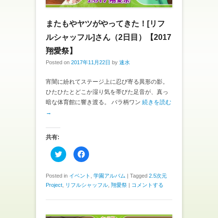
ウ
い
で
(
開
新
き
し
またもやヤツがやってきた！[リフ
ま
い
す
ウ
ルシャッフル]さん（2日目）【2017
)
ィ
ン
翔愛祭】
ド
ウ
で
Posted on
2017年11月22日
by
速水
開
き
ま
宵闇に紛れてステージ上に忍び寄る異形の影。
す
)
ひたひたとどこか湿り気を帯びた足音が、真っ
暗な体育館に響き渡る。 バラ柄ワン
続きを読む
→
共有:
ク
F
リ
a
ッ
c
ク
e
し
b
Posted in
イベント
,
学園アルバム
|
Tagged
2.5次元
て
o
Project
,
リフルシャッフル
,
翔愛祭
|
コメントする
T
o
w
k
i
で
t
共
t
有
e
す