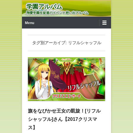
学園アルバム
翔愛学園生徒達のイベント想い出アルバム
第1メニュー
コンテンツへ移動
Menu
タグ別アーカイブ:
リフルシャッフル
旗をなびかせ王女の凱旋！[リフル
シャッフル]さん【2017クリスマ
ス】