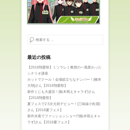
検索する
最近の投稿
【2018翔愛祭】ミソラレミ教授の一風変わった
シナリオ講座
ホットでクール！会場総立ちなナンバー！[橋本
大翔]さん【2018翔愛祭】
新作くじも大盛況！[栃木萌えキャラず]さん
【2018翔愛祭】
夏フェスで2.5次元初デビュー！[三味線小松屋]
さん【2018夏フェス】
新作水着でファッションショー!?[栃木萌えキャ
ラず]さん【2018夏フェス】