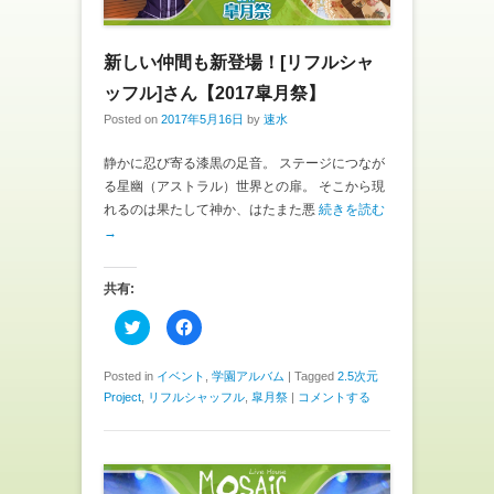
ド
さ
ウ
い
で
(
開
新
き
し
新しい仲間も新登場！[リフルシャ
ま
い
す
ウ
ッフル]さん【2017皐月祭】
)
ィ
ン
Posted on
2017年5月16日
by
速水
ド
ウ
で
開
静かに忍び寄る漆黒の足音。 ステージにつなが
き
る星幽（アストラル）世界との扉。 そこから現
ま
す
れるのは果たして神か、はたまた悪
続きを読む
)
→
共有:
ク
F
リ
a
ッ
c
ク
e
し
b
Posted in
イベント
,
学園アルバム
|
Tagged
2.5次元
て
o
Project
,
リフルシャッフル
,
皐月祭
|
コメントする
T
o
w
k
i
で
t
共
t
有
e
す
r
る