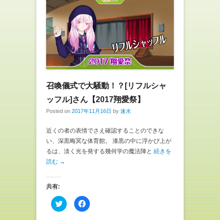
r
る
で
に
共
は
有
ク
(
リ
新
ッ
し
ク
い
し
ウ
て
ィ
く
ン
だ
ド
さ
ウ
い
で
(
召喚儀式で大騒動！？[リフルシャ
開
新
き
し
ま
い
ッフル]さん【2017翔愛祭】
す
ウ
)
ィ
Posted on
2017年11月16日
by
速水
ン
ド
ウ
近くの者の表情でさえ確認することのできな
で
開
い、深黒晦冥な体育館。 漆黒の中に浮かび上が
き
るは、淡く光を発する幾何学の魔法陣と
続きを
ま
す
読む →
)
共有:
ク
F
リ
a
ッ
c
ク
e