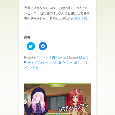
ウ
で
開
夜風に揺れながらふわりと舞い踊るフリルのワ
き
ンピース。 現実感の薄い美しさは果たして熱帯
ま
す
夜が見せる幻か。 月明りに照らされ
続きを読む
)
→
共有:
ク
F
リ
a
ッ
c
ク
e
し
b
Posted in
イベント
,
学園アルバム
|
Tagged
2.5次元
て
o
Project
,
リフルシャッフル
,
夏イベント
,
夏フェス
|
コ
T
o
w
k
メントする
i
で
t
共
t
有
e
す
r
る
で
に
共
は
有
ク
(
リ
新
ッ
し
ク
い
し
ウ
て
ィ
く
ン
だ