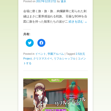
Posted on
2017年12月17日
by
速水
会場に靡く旗・旗・旗… 絢爛豪華に彩られた刺
繍はまさに重厚感溢れる戦旗。 荘厳なBGMを合
図に旗を持った観客たちの波が二
続きを読む →
共有:
ク
F
リ
a
ッ
c
ク
e
し
b
Posted in
イベント
,
学園アルバム
|
Tagged
2.5次元
て
o
Project
,
クリスマスイベ
,
リフルシャッフル
|
コメン
T
o
w
k
トする
i
で
t
共
t
有
e
す
r
る
で
に
共
は
有
ク
(
リ
新
ッ
し
ク
い
し
ウ
て
ィ
く
ン
だ
ド
さ