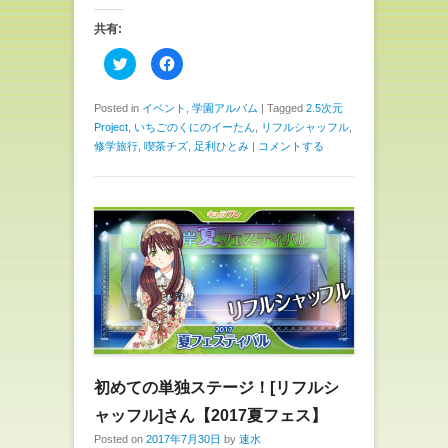
共有:
ク
F
リ
a
ッ
c
ク
e
し
b
Posted in
イベント
,
学園アルバム
|
Tagged
2.5次元
て
o
Project
,
いちごのくにのイーたん
,
リフルシャッフル
,
T
o
w
k
修学旅行
,
喫茶チズ
,
足利ひとみ
|
コメントする
i
で
t
共
t
有
e
す
r
る
で
に
共
は
有
ク
(
リ
新
ッ
し
ク
い
し
ウ
て
ィ
く
ン
だ
ド
さ
ウ
い
で
(
開
新
き
し
初めての単独ステージ！[リフルシ
ま
い
す
ウ
ャッフル]さん【2017夏フェス】
)
ィ
ン
Posted on
2017年7月30日
by
速水
ド