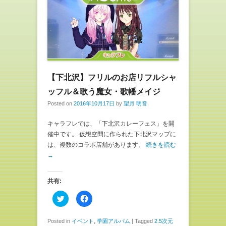
で
に
共
は
有
ク
(
リ
新
ッ
し
ク
い
し
ウ
て
ィ
く
ン
だ
ド
さ
ウ
い
で
(
【下北沢】フリルのお店リフルシャ
開
新
き
し
ま
い
ッフル＆歌う魔女・歌幡メイジ
す
ウ
)
ィ
Posted on
2016年10月17日
by
望月 明音
ン
ド
ウ
キャラフレでは、「下北沢カレーフェス」を開
で
開
催中です。 仮想空間に作られた下北沢マップに
き
は、複数のコラボ店舗があります。
続きを読む
ま
す
→
)
共有:
ク
F
リ
a
ッ
c
ク
e
し
b
Posted in
イベント
,
学園アルバム
|
Tagged
2.5次元