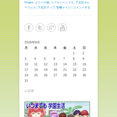
て
o
Project
,
エリーナ姫
,
リフルシャッフル
,
下北沢カレ
T
o
w
k
ーフェス
,
下北沢マップ
,
歌幡メイジ
|
コメントする
i
で
t
共
t
有
e
す
r
る
で
に
共
は
有
ク
(
リ
新
ッ
し
ク
2026年8月
い
し
ウ
て
月
火
水
木
金
土
日
ィ
く
1
2
ン
だ
ド
さ
3
4
5
6
7
8
9
ウ
い
で
(
10
11
12
13
14
15
16
開
新
き
し
17
18
19
20
21
22
23
ま
い
24
25
26
27
28
29
30
す
ウ
)
ィ
31
ン
ド
ウ
« 12月
で
開
き
ま
す
)