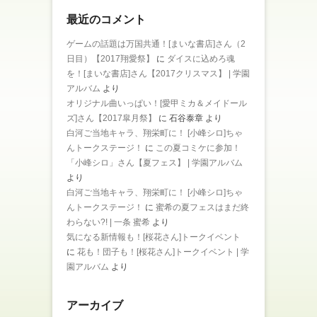
最近のコメント
ゲームの話題は万国共通！[まいな書店]さん（2
日目）【2017翔愛祭】
に
ダイスに込めろ魂
を！[まいな書店]さん【2017クリスマス】 | 学園
アルバム
より
オリジナル曲いっぱい！[愛甲ミカ＆メイドール
ズ]さん【2017皐月祭】
に
石谷泰章
より
白河ご当地キャラ、翔栄町に！ [小峰シロ]ちゃ
んトークステージ！
に
この夏コミケに参加！
「小峰シロ」さん【夏フェス】 | 学園アルバム
より
白河ご当地キャラ、翔栄町に！ [小峰シロ]ちゃ
んトークステージ！
に
蜜希の夏フェスはまだ終
わらない?! | 一条 蜜希
より
気になる新情報も！[桜花さん]トークイベント
に
花も！団子も！[桜花さん]トークイベント | 学
園アルバム
より
アーカイブ