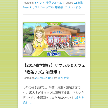
し
b
Posted in
イベント
,
学園アルバム
|
Tagged
2.5次元
て
o
Project
,
リフルシャッフル
,
翔愛祭
|
コメントする
T
o
w
k
i
で
t
共
t
有
e
す
r
る
で
に
共
は
有
ク
(
リ
新
ッ
し
ク
い
し
ウ
て
ィ
く
ン
だ
ド
さ
ウ
い
で
(
【2017修学旅行】サブカル＆カフェ
開
新
き
し
ま
い
『喫茶チズ』初登場！
す
ウ
)
ィ
Posted on
2017年9月19日
by
望月 明音
ン
ド
ウ
今年の修学旅行は、千葉・埼玉・茨城方面で
で
開
す。 広大すぎるマップに遭難者多数！？という
き
噂ですが、全部回ってみた方はいらっし
続きを
ま
す
読む →
)