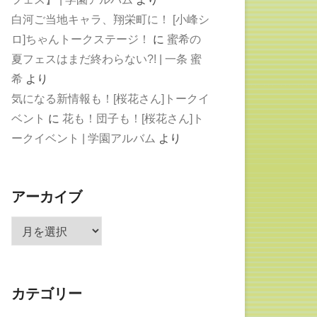
白河ご当地キャラ、翔栄町に！ [小峰シ
ロ]ちゃんトークステージ！
に
蜜希の
夏フェスはまだ終わらない?! | 一条 蜜
希
より
気になる新情報も！[桜花さん]トークイ
ベント
に
花も！団子も！[桜花さん]ト
ークイベント | 学園アルバム
より
アーカイブ
ア
ー
カ
イ
カテゴリー
ブ