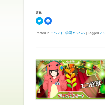
共有:
ク
F
リ
a
ッ
c
ク
e
し
b
Posted in
イベント
,
学園アルバム
|
Tagged
2.
て
o
T
o
w
k
i
で
t
共
t
有
e
す
r
る
で
に
共
は
有
ク
(
リ
新
ッ
し
ク
い
し
ウ
て
ィ
く
ン
だ
ド
さ
ウ
い
で
(
開
新
き
し
ま
い
す
ウ
)
ィ