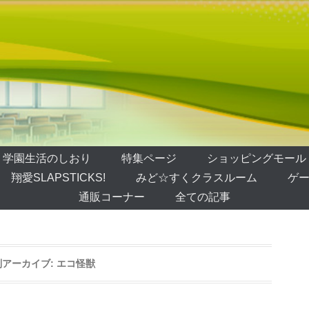
学園生活のしおり
特集ページ
ショッピングモール
翔愛SLAPSTICKS!
みど☆すくクラスルーム
ゲー
通販コーナー
全ての記事
別アーカイブ:
エコ怪獣