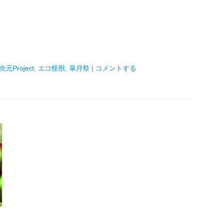
5次元Project
,
エコ怪獣
,
皐月祭
|
コメントする