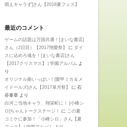
萌えキャラず]さん【2018夏フェス】
最近のコメント
ゲームの話題は万国共通！[まいな書店]
さん（2日目）【2017翔愛祭】
に
ダイ
スに込めろ魂を！[まいな書店]さん
【2017クリスマス】 | 学園アルバム
よ
り
オリジナル曲いっぱい！[愛甲ミカ＆メ
イドールズ]さん【2017皐月祭】
に
石
谷泰章
より
白河ご当地キャラ、翔栄町に！ [小峰シ
ロ]ちゃんトークステージ！
に
この夏
コミケに参加！「小峰シロ」さん【夏
フェス】 | 学園アルバム
より