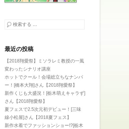
検索する
最近の投稿
【2018翔愛祭】ミソラレミ教授の一風
変わったシナリオ講座
ホットでクール！会場総立ちなナンバ
ー！[橋本大翔]さん【2018翔愛祭】
新作くじも大盛況！[栃木萌えキャラず]
さん【2018翔愛祭】
夏フェスで2.5次元初デビュー！[三味
線小松屋]さん【2018夏フェス】
新作水着でファッションショー!?[栃木