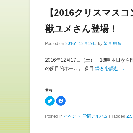
ン
ド
ウ
【2016クリスマス
で
開
き
ま
獣ユメさん登場！
す
)
Posted on
2016年12月19日
by
望月 明音
2016年12月17日（土） 18時 本日
の多目的ホール。 多目
続きを読む →
共有:
ク
F
リ
a
ッ
c
ク
e
し
b
Posted in
イベント
,
学園アルバム
|
Tagged
2.
て
o
T
o
w
k
i
で
t
共