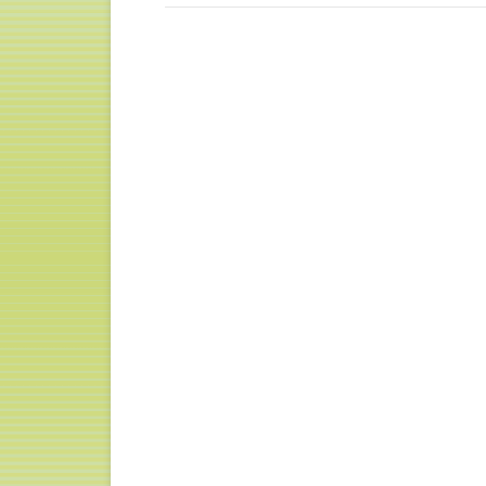
t
有
e
す
r
る
で
に
共
は
有
ク
(
リ
新
ッ
し
ク
い
し
ウ
て
ィ
く
ン
だ
ド
さ
ウ
い
で
(
開
新
き
し
ま
い
す
ウ
)
ィ
ン
ド
ウ
で
開
き
ま
す
)