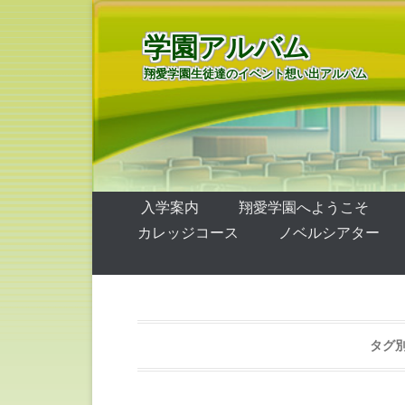
学園アルバム
翔愛学園生徒達のイベント想い出アルバム
第1メニュー
コンテンツへ移動
入学案内
翔愛学園へようこそ
カレッジコース
ノベルシアター
タグ