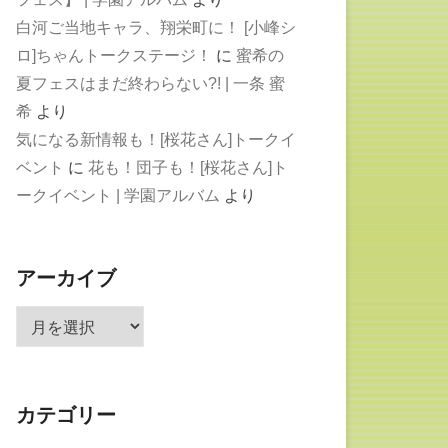
白河ご当地キャラ、翔栄町に！ [小峰シ
ロ]ちゃんトークステージ！
に
蜜希の
夏フェスはまだ終わらない?! | 一条 蜜
希
より
気になる新情報も！[桜花さん]トークイ
ベント
に
花も！団子も！[桜花さん]ト
ークイベント | 学園アルバム
より
アーカイブ
ア
ー
カ
イ
カテゴリー
ブ