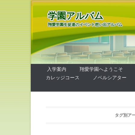
学園アルバム
翔愛学園生徒達のイベント想い出アルバム
第1メニュー
コンテンツへ移動
入学案内
翔愛学園へようこそ
カレッジコース
ノベルシアター
タグ別アー