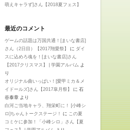
萌えキャラず]さん【2018夏フェス】
最近のコメント
ゲームの話題は万国共通！[まいな書店]
さん（2日目）【2017翔愛祭】
に
ダイ
スに込めろ魂を！[まいな書店]さん
【2017クリスマス】 | 学園アルバム
よ
り
オリジナル曲いっぱい！[愛甲ミカ＆メ
イドールズ]さん【2017皐月祭】
に
石
谷泰章
より
白河ご当地キャラ、翔栄町に！ [小峰シ
ロ]ちゃんトークステージ！
に
この夏
コミケに参加！「小峰シロ」さん【夏
フェス】 | 学園アルバム
より