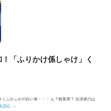
加！「ふりかけ係しゃけ」く
くふかふかの白い体・・・ ん？観客席？ 出演者のは
を読む →