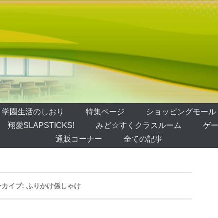
学園生活のしおり
特集ページ
ショッピングモール
翔愛SLAPSTICKS!
みど☆すくクラスルーム
ゲー
通販コーナー
全ての記事
カイブ:
ふりかけ係しゃけ