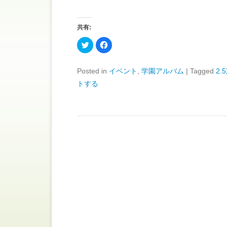
共有:
ク
F
リ
a
ッ
c
ク
e
し
b
Posted in
イベント
,
学園アルバム
|
Tagged
2.
て
o
T
o
トする
w
k
i
で
t
共
t
有
e
す
r
る
で
に
共
は
有
ク
(
リ
新
ッ
し
ク
い
し
ウ
て
ィ
く
ン
だ
ド
さ
ウ
い
で
(
開
新
き
し
ま
い
す
ウ
)
ィ