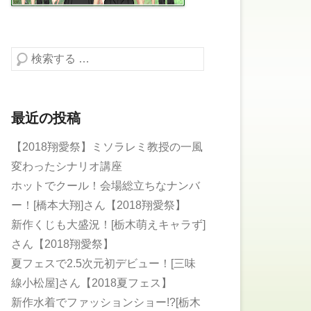
検索する
最近の投稿
【2018翔愛祭】ミソラレミ教授の一風
変わったシナリオ講座
ホットでクール！会場総立ちなナンバ
ー！[橋本大翔]さん【2018翔愛祭】
新作くじも大盛況！[栃木萌えキャラず]
さん【2018翔愛祭】
夏フェスで2.5次元初デビュー！[三味
線小松屋]さん【2018夏フェス】
新作水着でファッションショー!?[栃木