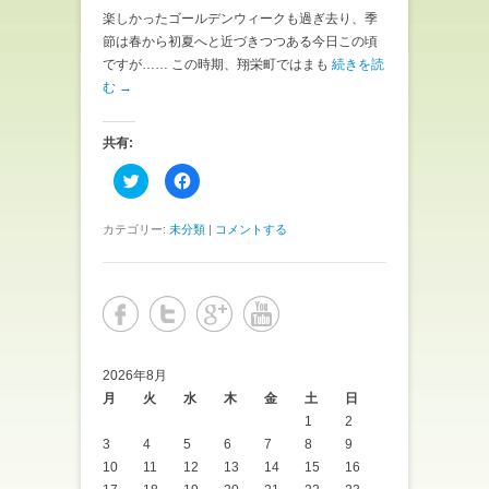
楽しかったゴールデンウィークも過ぎ去り、季
節は春から初夏へと近づきつつある今日この頃
ですが…… この時期、翔栄町ではまも
続きを読
む →
共有:
ク
F
リ
a
ッ
c
ク
e
し
b
カテゴリー:
未分類
|
コメントする
て
o
T
o
w
k
i
で
t
共
t
有
e
す
r
る
で
に
共
は
有
ク
2026年8月
(
リ
月
新
火
水
ッ
木
金
土
日
し
ク
1
2
い
し
ウ
て
3
4
5
6
7
8
9
ィ
く
ン
だ
10
11
12
13
14
15
16
ド
さ