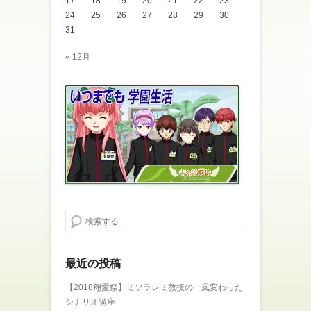
17
ウ
18
19
い
20
21
22
23
で
(
24
25
26
27
28
29
30
開
新
き
し
31
ま
い
す
ウ
)
ィ
« 12月
ン
ド
ウ
で
開
き
ま
す
)
検索する
最近の投稿
【2018翔愛祭】ミソラレミ教授の一風変わった
シナリオ講座