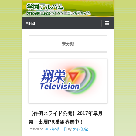
学園アルバム
翔愛学園生徒達のイベント想い出アルバム
第1メニュー
コンテンツへ移動
Menu
未分類
【作例スライド公開】2017年皐月
祭・出展PR番組募集中！
Posted on
2017年5月11日
by
ケイ(仮名)