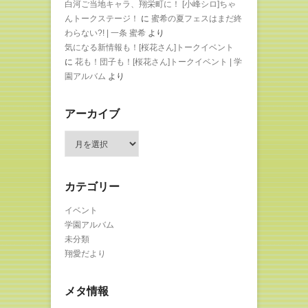
白河ご当地キャラ、翔栄町に！ [小峰シロ]ちゃ
んトークステージ！
に
蜜希の夏フェスはまだ終
わらない?! | 一条 蜜希
より
気になる新情報も！[桜花さん]トークイベント
に
花も！団子も！[桜花さん]トークイベント | 学
園アルバム
より
アーカイブ
ア
ー
カ
イ
カテゴリー
ブ
イベント
学園アルバム
未分類
翔愛だより
メタ情報