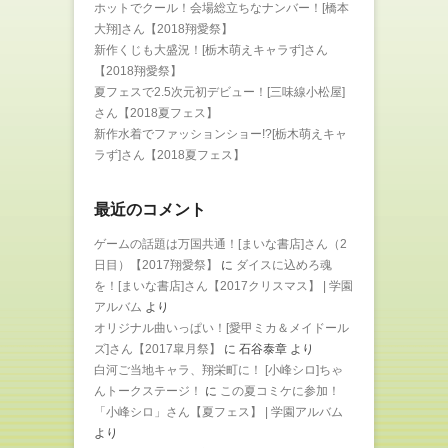
ホットでクール！会場総立ちなナンバー！[橋本
大翔]さん【2018翔愛祭】
新作くじも大盛況！[栃木萌えキャラず]さん
【2018翔愛祭】
夏フェスで2.5次元初デビュー！[三味線小松屋]
さん【2018夏フェス】
新作水着でファッションショー!?[栃木萌えキャ
ラず]さん【2018夏フェス】
最近のコメント
ゲームの話題は万国共通！[まいな書店]さん（2
日目）【2017翔愛祭】
に
ダイスに込めろ魂
を！[まいな書店]さん【2017クリスマス】 | 学園
アルバム
より
オリジナル曲いっぱい！[愛甲ミカ＆メイドール
ズ]さん【2017皐月祭】
に
石谷泰章
より
白河ご当地キャラ、翔栄町に！ [小峰シロ]ちゃ
んトークステージ！
に
この夏コミケに参加！
「小峰シロ」さん【夏フェス】 | 学園アルバム
より